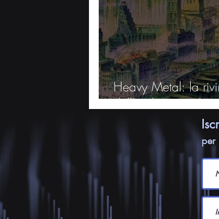
Heavy Metal: la rivin
dell'underground
Isc
per 