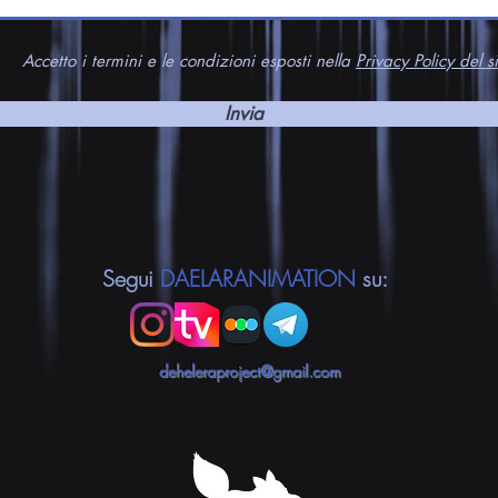
Accetto i termini e le condizioni esposti nella
Privacy Policy del si
Invia
Segui
DAELARANIMATION
su:
deheleraproject@gmail.com