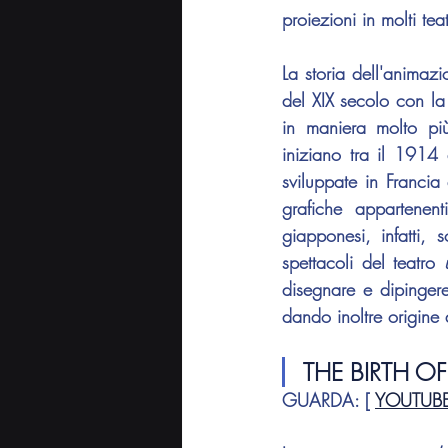
proiezioni in molti te
La storia dell'animazi
del XIX secolo con la
in maniera molto pi
iniziano tra il 1914
sviluppate in Francia 
grafiche appartenent
giapponesi, infatti, 
spettacoli del teatro 
disegnare e dipinger
dando inoltre origine 
THE BIRTH O
GUARDA
: [ 
YOUTUB