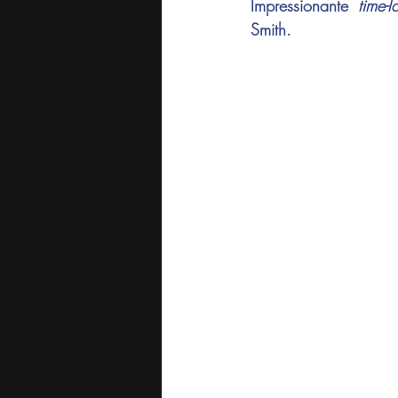
Impressionante 
time-l
Smith
.