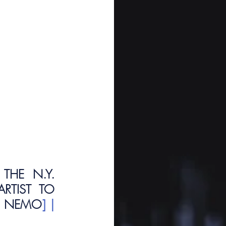
HE N.Y. 
TIST TO 
LE NEMO
] | 