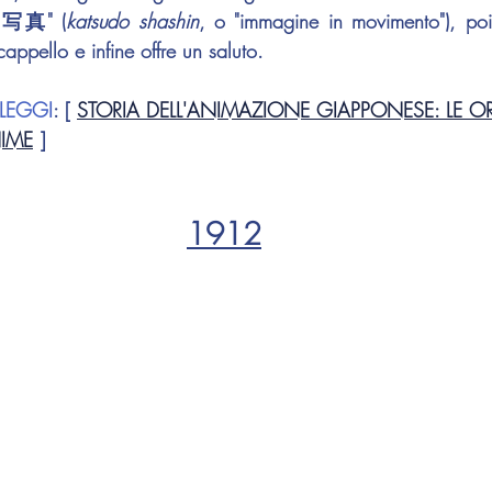
動 写真" (
katsudo shashin
, o "immagine in movimento"), poi 
 cappello e infine offre un saluto.
LEGGI
: [ 
STORIA DELL'ANIMAZIONE GIAPPONESE: LE OR
NIME
 ]
1912