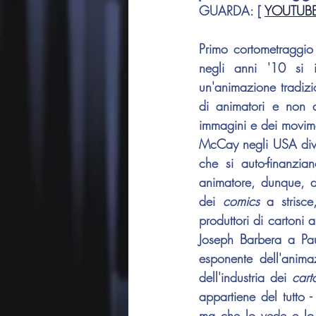
GUARDA
: [ 
YOUTUB
Primo cortometraggio 
negli anni '10 si i
un'animazione tradizi
di animatori e non d
McCay
 negli USA div
che si auto-finanzian
animatore, dunque, d
dei 
comics 
a strisce
produttori di cartoni an
Joseph Barbera
 a 
Pa
esponente dell'animaz
dell'industria dei 
cart
appartiene del tutto 
ma che lo vede e lo 