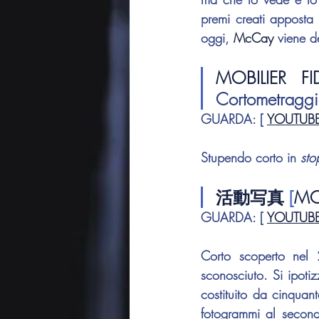
premi creati apposta 
oggi, 
McCay 
viene d
MOBILIER FI
Cortometragg
GUARDA
: [ 
YOUTUB
Stupendo corto in 
sto
活動写真
 [
MO
GUARDA
: [ 
YOUTUB
Corto scoperto nel 
sconosciuto. Si ipoti
costituito da cinquant
fotogrammi al second