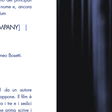
o nome e, ancora 
ium
.
MPANY
] | 
meo Bosetti
.
1 da un autore 
ppone. Il film è 
 i tre e i sedici 
 prima scrive i 