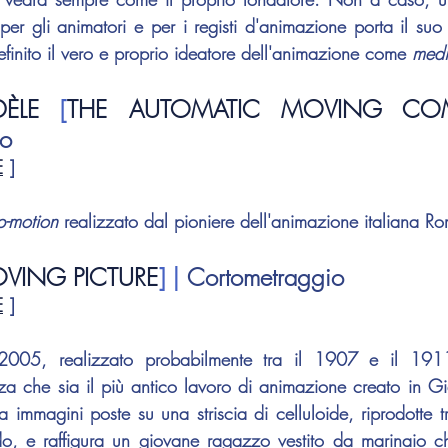
per gli animatori e per i registi d'animazione porta il su
efinito il vero e proprio ideatore dell'animazione come 
med
DÈLE
 [
THE AUTOMATIC MOVING CO
io
E
 ]
p-motion
 realizzato dal pioniere dell'animazione italiana 
Ro
VING PICTURE
] | 
Cortometraggio
E
 ]
2005, realizzato probabilmente tra il 1907 e il 191
zza che sia il più antico lavoro di animazione creato in Gia
a immagini poste su una striscia di celluloide, riprodotte tra
o, e raffigura un giovane ragazzo vestito da marinaio che