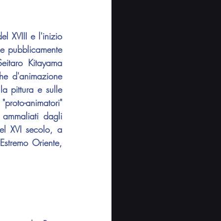
 XVIII e l'inizio 
ce pubblicamente 
Seitaro Kitayama
he d'animazione 
a pittura e sulle 
proto-animatori" 
ammaliati dagli 
nel XVI secolo, a 
stremo Oriente, 