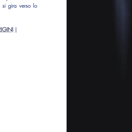
si gira verso lo 
IGINI
 | 