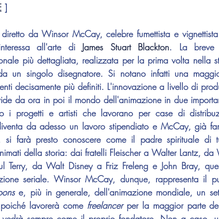
E
 ]
diretto da 
Winsor McCay
, celebre fumettista e vignettista
nteressa all'arte di 
James Stuart Blackton
. La breve 
onale più dettagliata, realizzata per la prima volta nella s
a un singolo disegnatore. Si notano infatti una maggior
ide da ora in poi il mondo dell'animazione in due importanti 
o i progetti e artisti che lavorano per case di distribu
iventa da adesso un lavoro stipendiato e 
McCay
, già f
, si farà presto conoscere come il padre spirituale di tu
imati della storia: dai fratelli 
Fleischer
 a 
Walter Lantz
, da 
ul Terry
, da 
Walt Disney
 a 
Friz Freleng
 e 
John Bray
, ques
ione seriale. 
Winsor McCay
, dunque, rappresenta il pu
oons 
e, più in generale, dell'animazione mondiale, un set
- poiché lavorerà come 
freelancer 
per la maggior parte dell
vedrà sempre come il proprio fondatore. Non a caso, uno