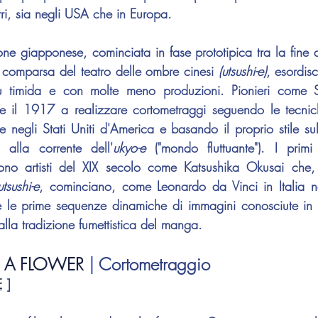
atri, sia negli USA che in Europa.
one giapponese, cominciata in fase prototipica tra la fine del
 comparsa del teatro delle ombre cinesi 
(utsushi-e)
, esordis
ù timida e con molte meno produzioni. Pionieri come 
 e il 1917 a realizzare cortometraggi seguendo le tecnic
e negli Stati Uniti d'America e basando il proprio stile sull
i alla corrente dell'
ukyo-e
 ("mondo fluttuante"). I primi "
sono artisti del XIX secolo come 
Katsushika Okusai
 che, 
utsushi-e
, cominciano, come 
Leonardo da Vinci
 in Italia 
e le prime sequenze dinamiche di immagini conosciute in E
alla tradizione fumettistica del manga.
F A FLOWER
 | 
Cortometraggio
E
 ]