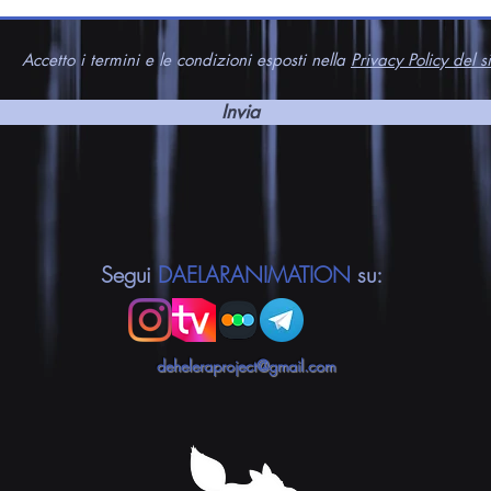
Accetto i termini e le condizioni esposti nella
Privacy Policy del si
Invia
Segui
DAELARANIMATION
su:
deheleraproject@gmail.com