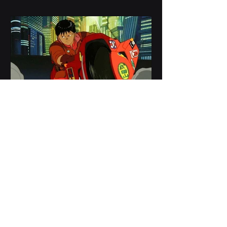
Cinema d'Animazione: Le
Migliori Colonne Sonore
Fin dagli albori del cinema
sonorizzato, l'importanza dei
componimenti musicali nell'ambiente
dello spettacolo è divenuta sempre
più...