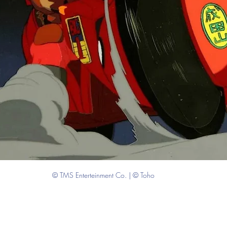
© TMS Enterteinment Co. | © Toho