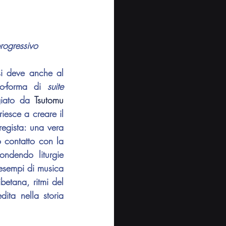
rogressivo
si deve anche al 
to-forma di 
suite 
giato da 
Tsutomu 
iesce a creare il 
regista: una vera 
 contatto con la 
ndendo liturgie 
esempi di musica 
betana, ritmi del 
ita nella storia 