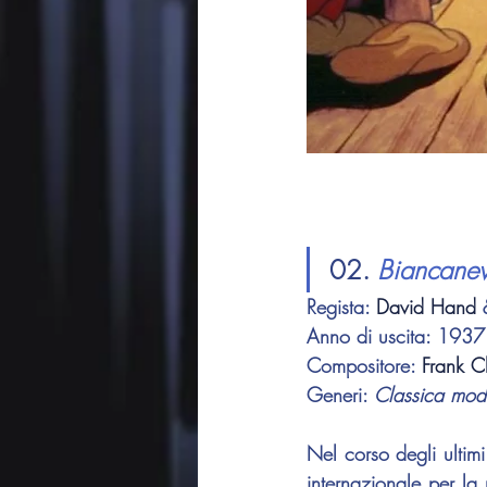
02. 
Biancanev
Regista: 
David Hand
 
Anno di uscita: 1937
Compositore: 
Frank Ch
Generi: 
Classica mod
Nel corso degli ultimi
internazionale per la