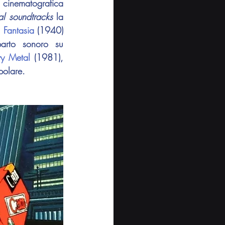
 cinematografica 
al soundtracks
 la 
 
Fantasia
 (1940) 
arto sonoro su 
y Metal 
(1981), 
polare.