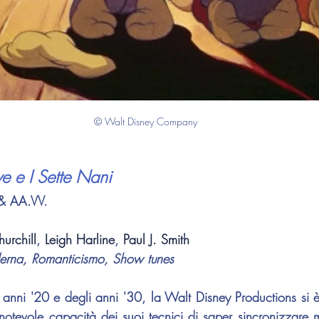
© Walt Disney Company
e e I Sette Nani
& AA.VV.
urchill
, 
Leigh Harline
, 
Paul J. Smith
erna, Romanticismo, Show tunes
 anni '20 e degli anni '30, la Walt Disney Productions si è d
 notevole capacità dei suoi tecnici di saper sincronizzare 