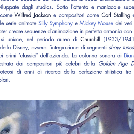
iluppate dagli studios. Sotto l'attenta e maniacale supe
i come 
Wilfred Jackson
 e compositori come 
Carl Stalling
 
le serie animate 
Silly Symphony
 e 
Mickey Mouse
 dei veri
oter creare sequenze d'animazione in perfetta armonia con 
 si unisce, nel periodo aureo di 
Churchill 
(1933/1941),
 della Disney, ovvero l'integrazione di segmenti 
show tunes
nei primi "classici" dell'azienda. La colonna sonora di 
Bian
estrata dai compositori più celebri della 
Golden Age D
teosi di anni di ricerca della perfezione stilistica tra
lari.