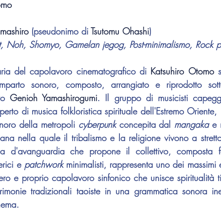
omo
amashiro
 (pseudonimo di 
Tsutomu Ohashi
)
nt, Noh, Shomyo, Gamelan jegog, Post-minimalismo, Rock p
aria del capolavoro cinematografico di 
Katsuhiro Otomo
 
omparto sonoro, composto, arrangiato e riprodotto sot
vo 
Genioh Yamashirogumi
. Il gruppo di musicisti capeg
perto di musica folkloristica spirituale dell'Estremo Oriente, r
onoro della metropoli 
cyberpunk 
concepita dal 
mangaka 
e 
na nella quale il tribalismo e la religione vivono a stretto
a d'avanguardia che propone il collettivo, composta fo
rici e 
patchwork 
minimalisti, rappresenta uno dei massimi 
ero e proprio capolavoro sinfonico che unisce spiritualità ti
rimonie tradizionali taoiste in una grammatica sonora ined
inema.