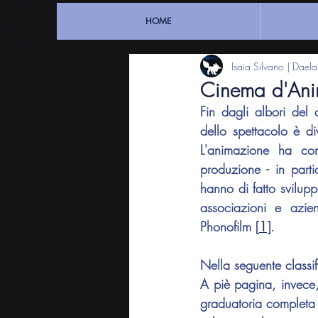
HOME
Isaia Silvano | Dael
Cinema d'Anim
Fin dagli albori del 
dello spettacolo è d
L'animazione ha con
produzione - in parti
hanno di fatto sviluppa
associazioni e azie
Phonofilm [
1
].
Nella seguente classi
A piè pagina, invece, 
graduatoria completa