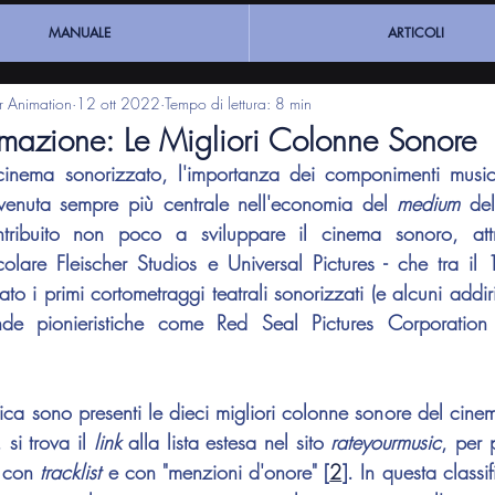
MANUALE
ARTICOLI
ar Animation
12 ott 2022
Tempo di lettura: 8 min
azione: Le Migliori Colonne Sonore
cinema sonorizzato, l'importanza dei componimenti musica
ivenuta sempre più centrale nell'economia del 
medium 
del
tribuito non poco a sviluppare il cinema sonoro, attr
colare Fleischer Studios e Universal Pictures - che tra i
to i primi cortometraggi teatrali sonorizzati (e alcuni addirit
nde pionieristiche come Red Seal Pictures Corporation 
fica sono presenti le dieci migliori colonne sonore del cine
si trova il 
link 
alla lista estesa nel sito 
rateyourmusic
, per 
 con 
tracklist 
e con "menzioni d'onore" [
2
]. In questa classi