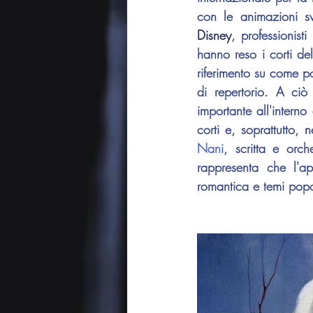
con le animazioni sv
Disney
, professionist
hanno reso i corti del
riferimento su come p
di repertorio. A ciò
importante all'interno
corti e, soprattutto, 
Nani
, scritta e orch
rappresenta che l'apo
romantica e temi popo