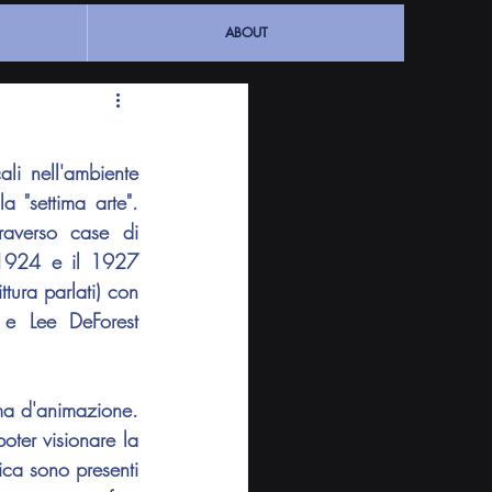
ABOUT
li nell'ambiente 
la "settima arte". 
averso case di 
l 1924 e il 1927 
tura parlati) con 
e Lee DeForest 
ma d'animazione. 
poter visionare la 
fica sono presenti 