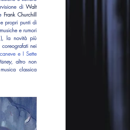
rvisione di 
Walt 
e 
Frank Churchill
 e propri punti di 
musiche e rumori 
 la novità più 
 coreografati nei 
caneve e I Sette 
isney
, altro non 
 musica classica 