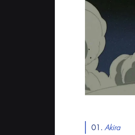
01. 
Akira