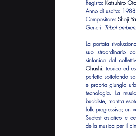
Regista: 
Katsuhiro Ot
Anno di uscita: 1988
Compositore: 
Shoji Y
Generi: 
Tribal ambie
La portata rivoluzion
suo straordinario c
sinfonica dal colletti
Ohashi
, teorico ed es
perfetto sottofondo s
e propria giungla urba
tecnologia. La music
buddiste, mantra esote
folk progressiva; un v
Sud-est asiatico e ce
della musica per il c