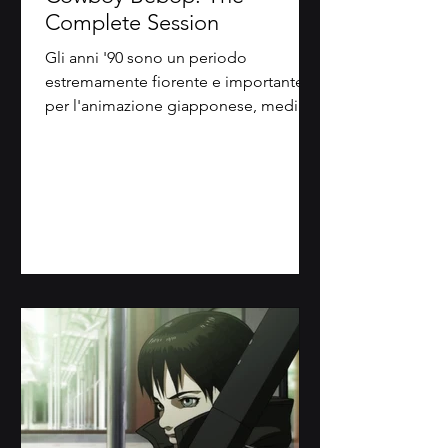
Complete Session
Gli anni '90 sono un periodo
estremamente fiorente e importante
per l'animazione giapponese, medium
che lentamente, dopo l'esplosione...