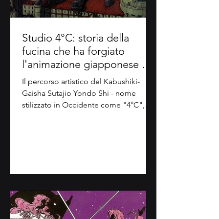
Studio 4°C: storia della
fucina che ha forgiato
l'animazione giapponese del
XXI secolo (Parte 1)
Il percorso artistico del Kabushiki-
Gaisha Sutajio Yondo Shi - nome
stilizzato in Occidente come "4°C",
ovvero il riferimento della...