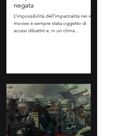
negata
L’impossibilità dell’imparzialità nei war
movies è sempre stata oggetto di
accesi dibattiti e, in un clima
geopolitico e artistico come quello
contemporaneo, la domanda è
prepotentemente tornata ad
alimentare la discussione. È possibile,
dunque, mettere in scena la guerra
senza che diventi uno sterile gioco
delle parti mosso all’insegna di una
violenza estetizzata? In mezzo a molti
film dal vero impegnati a mostrare il
campo di battaglia, l’animazione è
riuscita con doloroso