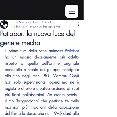
Isaia Silvano | Daelar Animation
21 feb 2021
Tempo di lettura: 4 min
Patlabor: la nuova luce del
genere mecha
Il primo film della serie animata 
Patlabor
ha un respiro decisamente più adulto 
rispetto a quello dell'anime originale 
concepito e creato dal gruppo Headgear 
alla fine degli anni '80. 
Mamoru Oshii
non solo supervisiona l'opera ma ne è 
regista e direttore creativo assieme ai suoi 
più fidati collaboratori. Ad essere precisi, 
il trio "leggendario" che gestisce tre delle 
mansioni più importanti della lavorazione 
del film è lo stesso che nel 1995 darà alla 