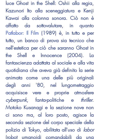
luce 
Ghost in the Shell
: 
Oshii
 alla regia, 
Kazunori Ito
 alla sceneggiatura e 
Kenji 
Kawai
 alla colonna sonora. Ciò non è 
affatto da sottovalutare, in quanto 
Patlabor: Il Film
 (1989) è, in tutto e per 
tutto, un banco di prova sia tecnico che 
nell'estetica per ciò che saranno 
Ghost in 
the Shell
 e 
Innocence
 (2004). La 
fantascienza adattata al sociale e alla vita 
quotidiana che aveva già definito la serie 
animata come una delle più originali 
degli anni '80, nel lungometraggio 
acquisisce vere e proprie atmosfere 
cyberpunk
, fanta-politiche e 
thriller
. 
Motoko Kusanagi e la sezione nove non 
ci sono ma, al loro posto, agisce la 
seconda sezione del corpo speciale della 
polizia di Tokyo, abilitata all'uso di 
labor 
(robot umanoidi comandabili da una 