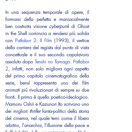
In una sequenza temporale di opere, il 
formarsi della perfetta e maniacalmente 
ben costruita visione 
cyberpunk 
di 
Ghost 
in the Shell
 comincia a rendersi più solida 
con 
Patlabor 2: Il Film
 (1993), il vertice 
della carriera del regista dal punto di vista 
concettuale e il suo secondo capolavoro 
assoluto dopo 
Tenshi no Tamago
. 
Patlabor 
2
, infatti, non solo migliora ogni aspetto 
del primo capitolo cinematografico della 
serie, bensì rappresenta uno dei film 
animati più rivoluzionari di sempre su due 
fronti. Il primo è quello poetico-ideologico. 
Mamoru Oshii
 e 
Kazunori Ito
 scrivono uno 
dei migliori 
thriller 
fanta-politici della storia 
del cinema, nel quale temi come il libero 
arbitrio, l'anarchia, l'illusione della pace e 