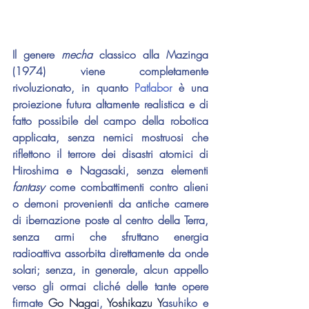
Il genere 
mecha 
classico alla 
Mazinga
(1974) viene completamente 
rivoluzionato, in quanto 
Patlabor
 è una 
proiezione futura altamente realistica e di 
fatto possibile del campo della robotica 
applicata, senza nemici mostruosi che 
riflettono il terrore dei disastri atomici di 
Hiroshima e Nagasaki, senza elementi 
fantasy 
come combattimenti contro alieni 
o demoni provenienti da antiche camere 
di ibernazione poste al centro della Terra, 
senza armi che sfruttano energia 
radioattiva assorbita direttamente da onde 
solari; senza, in generale, alcun appello 
verso gli ormai cliché delle tante opere 
firmate 
Go Naga
i
, 
Yoshikazu Y
asuhiko
 e 