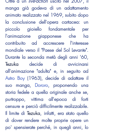
Oltre a un 
live-action
 uscito nel 2007, il 
manga già godeva di un adattamento 
animato realizzato nel 1969, subito dopo 
la conclusione dell'opera cartacea: un 
piccolo gioiello fondamentale per 
l'animazione giapponese che ha 
contribuito ad accrescere l'interesse 
mondiale verso il "Paese del Sol Levante". 
Durante la seconda metà degli anni '60, 
Tezuka 
decide di avvicinarsi 
all'animazione "adulta" e, in seguito ad 
Astro Boy
 (1963), decide di adattare il 
suo manga, 
Dororo
, proponendo una 
storia fedele a quella originale anche se, 
purtroppo, vittima all'epoca di forti 
censure e perciò difficilmente realizzabile. 
Il limite di 
Tezuka
, infatti, era stato quello 
di dover rendere molte proprie opere un 
po' spensierate perché, in quegli anni, lo 