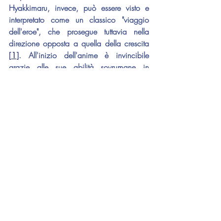
Hyakkimaru, invece, può essere visto e 
interpretato come un classico "viaggio 
dell'eroe", che prosegue tuttavia nella 
direzione opposta a quella della crescita 
[
1
]. All'inizio dell'anime è invincibile 
grazie alle sue abilità sovrumane in 
combattimento, al proprio corpo artificiale 
che sfrutta come arma e al non poter 
subire alcun dolore fisico tattile per via 
della totale mancanza di un sistema 
nervoso periferico. In seguito ai duelli con 
i demoni, il protagonista riacquista una 
diversa parte del proprio corpo, 
trasformandosi dunque pezzo dopo 
pezzo, organo dopo organo, in un 
normale umano e cominciando perciò a 
comprendere la crudeltà del mondo che lo 
circonda - soprattutto dopo aver perso 
Mio, il suo unico e vero amore.