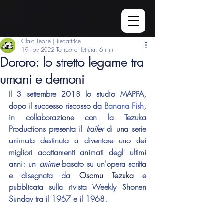
Clara Leone | Redattrice
19 nov 2022
Tempo di lettura: 6 min
Dororo: lo stretto legame tra
umani e demoni
Il 3 settembre 2018 lo studio MAPPA, 
dopo il successo riscosso da 
Banana Fish
, 
in collaborazione con la Tezuka 
Productions presenta il 
trailer 
di una serie 
animata destinata a diventare uno dei 
migliori adattamenti animati degli ultimi 
anni: un 
anime 
basato su un'opera scritta 
e disegnata da 
Osamu Tezuka
 e 
pubblicata sulla rivista Weekly Shonen 
Sunday tra il 1967 e il 1968.