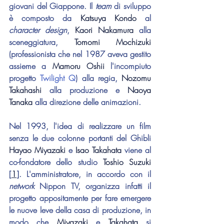
giovani del Giappone. Il 
team 
di sviluppo 
è composto da 
Katsuya Kondo
 al 
character design
, 
Kaori Nakamura
 alla 
sceneggiatura, 
Tomomi Mochizuki
(professionista che nel 1987 aveva gestito 
assieme a 
Mamoru Oshii
 l'incompiuto 
progetto 
Twilight Q
) alla regia, 
Nozomu 
Takahashi
 alla produzione e 
Naoya 
Tanaka
 alla direzione delle animazioni.
Nel 1993, l'idea di realizzare un film 
senza le due colonne portanti del Ghibli 
Hayao Miyazaki
 e 
Isao Takahata
 viene al 
co-fondatore dello studio 
Toshio Suzuki 
[
1
]
. L'amministratore, in accordo con il 
network 
Nippon TV, organizza infatti il 
progetto appositamente per fare emergere 
le nuove leve della casa di produzione, in 
modo che 
Miyazaki
 e 
Takahata
 si 