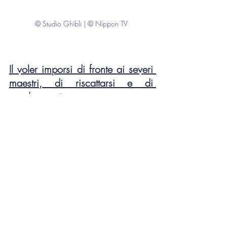
© Studio Ghibli | © Nippon TV
Il voler imporsi di fronte ai severi 
maestri, di riscattarsi e di 
guadagnarsi un nome
È con questo atteggiamento che il 
team 
di 
sviluppo lavora al progetto. I giovani 
professionisti dello Studio Ghibli, con tutte 
le loro forze e la loro determinazione, 
desiderano realizzare un'opera che resti 
incisa nei cuori e nelle memorie dei 
giapponesi. La squadra guidata da 
Tomomi Mochizuki
 ambisce quindi a 
creare un film difficilmente realizzabile e 