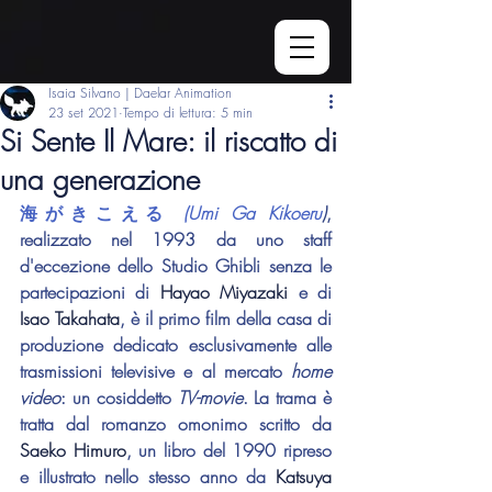
Isaia Silvano | Daelar Animation
23 set 2021
Tempo di lettura: 5 min
Si Sente Il Mare: il riscatto di
una generazione
海がきこえる
 (Umi Ga Kikoeru
)
, 
realizzato nel 1993 da uno staff 
d'eccezione dello Studio Ghibli senza le 
partecipazioni di 
Hayao Miyazaki
 e di 
Isao Takahata
, è il primo film della casa di 
produzione dedicato esclusivamente alle 
trasmissioni televisive e al mercato 
home 
video
: un cosiddetto 
TV-movie
. La trama è 
tratta dal romanzo omonimo scritto da 
Saeko Himuro
, un libro del 1990 ripreso 
e illustrato nello stesso anno da 
Katsuya 