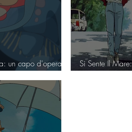
ra: un capo d'opera
Si Sente Il Mare: 
lismo
generazione