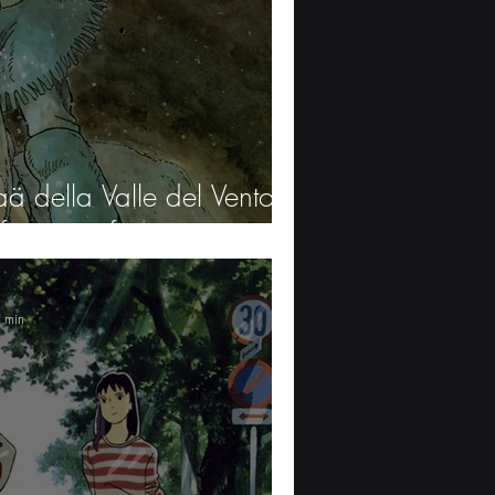
aä della Valle del Vento:
onte purificatrice
5 min