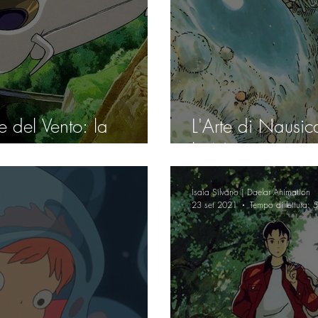
e del Vento: la
L'Arte di Nausic
artista
la Natura come f
Isaia Silvano | Daelar Animation
23 set 2021
Tempo di lettura: 