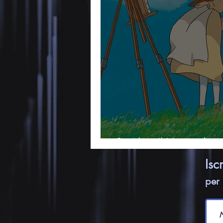
Si Alza Il Vento: la
Isc
per 