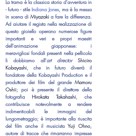
La trama è la classica storia d'avventura in 
- futuro - stile 
Indiana Jones
, ma è la messa 
in scena di 
Miyazaki
 a fare la differenza. 
Ad aiutare il regista nella realizzazione di 
questo gioiello operano numerose figure 
importanti e veri e propri maestri 
dell'animazione giapponese: i 
meravigliosi fondali presenti nella pellicola 
li dobbiamo all'
art director
Shiciro 
Kobayashi
, che in futuro diverrà il 
fondatore della Kobayashi Production e il 
produttore dei film del grande 
Mamoru 
Oshii
; poi è presente il direttore della 
fotografia 
Hirokata Takahashi
, che 
contribuisce notevolmente a rendere 
indimenticabili le immagini del 
lungometraggio; è importante alla riuscita 
del film anche il musicista 
Yuji Ohno
, 
autore di tracce che rimarranno impresse 