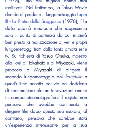
(1978), uno dei migliori anime mai 
realizzati. Nel frattempo, la Tokyo Movie 
decide di produrre il lungometraggio 
Lupin 
III - La Pietra della Saggezza
 (1978)
, film 
dalla qualità mediocre che rappresenta 
solo il punto di partenza da cui inizierà 
ben presto la realizzazione di veri e propri 
lungometraggi tratti dalla tanto amata serie 
tv. Su richiesta di 
Yasuo Otsuka
, maestro 
alla Toei di 
Takahata
 e di 
Miyazaki
, viene 
proposto a 
Miyazaki 
di dirigere il 
secondo lungometraggio del 
franchise 
e 
quest'ultimo accetta per via del desiderio 
di sperimentare alcune innovazioni anche 
in campo cinematografico. Il regista non 
pensava che avrebbe continuato a 
dirigere film dopo questo suo esordio; al 
contrario, pensava che sarebbe stata 
un'esperienza interessante per la sua 