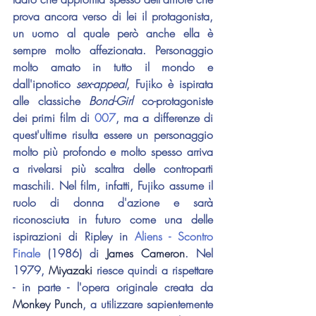
prova ancora verso di lei il protagonista, 
un uomo al quale però anche ella è 
sempre molto affezionata. Personaggio 
molto amato in tutto il mondo e 
dall'ipnotico 
sex-appeal
, Fujiko è ispirata 
alle classiche 
Bond-Girl
 co-protagoniste 
dei primi film di 
007
, ma a differenze di 
quest'ultime risulta essere un personaggio 
molto più profondo e molto spesso arriva 
a rivelarsi più scaltra delle controparti 
maschili. Nel film, infatti, Fujiko assume il 
ruolo di donna d'azione e sarà 
riconosciuta in futuro come una delle 
ispirazioni di Ripley in 
Aliens - Scontro 
Finale
 (1986) di 
James Cameron
. Nel 
1979, 
Miyazaki 
riesce quindi a rispettare 
- in parte - l'opera originale creata da 
Monkey Punch
, a utilizzare sapientemente 