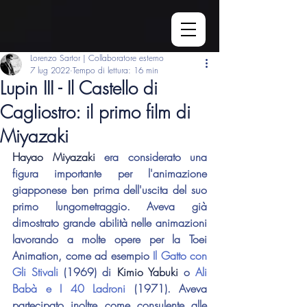
Lorenzo Sartor | Collaboratore esterno
7 lug 2022
Tempo di lettura: 16 min
Lupin III - Il Castello di
Cagliostro: il primo film di
Miyazaki
Hayao Miyazaki
 era considerato una 
figura importante per l'animazione 
giapponese ben prima dell'uscita del suo 
primo lungometraggio. Aveva già 
dimostrato grande abilità nelle animazioni 
lavorando a molte opere per la Toei 
Animation, come ad esempio 
Il Gatto con 
Gli Stivali
 (1969) di 
Kimio Yabuki
 o 
Ali 
Babà e I 40 Ladroni 
(1971). Aveva 
partecipato inoltre come consulente alle 