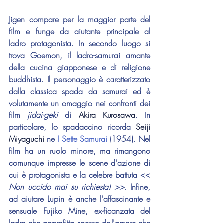
Jigen compare per la maggior parte del 
film e funge da aiutante principale al 
ladro protagonista. In secondo luogo si 
trova Goemon, il ladro-samurai amante 
della cucina giapponese e di religione 
buddhista. Il personaggio è caratterizzato 
dalla classica spada da samurai ed è 
volutamente un omaggio nei confronti dei 
film 
jidai-geki
 di 
Akira Kurosawa
. In 
particolare, lo spadaccino ricorda 
Seiji 
Miyaguchi
 ne 
I Sette Samurai
 (1954). Nel 
film ha un ruolo minore, ma rimangono 
comunque impresse le scene d'azione di 
cui è protagonista e la celebre battuta << 
Non uccido mai su richiesta! >>
. Infine, 
ad aiutare Lupin è anche l'affascinante e 
sensuale Fujiko Mine, ex-fidanzata del 
ladro che approfitta spesso dell'amore che 