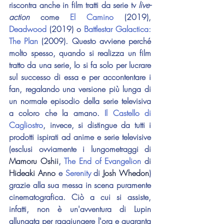
riscontra anche in film tratti da serie tv 
live-
action
 come 
El Camino
 (2019)
, 
Deadwood
 (2019) o 
Battlestar Galactica: 
The Plan
 (2009)
. Questo avviene perché 
molto spesso, quando si realizza un film 
tratto da una serie, lo si fa solo per lucrare 
sul successo di essa e per accontentare i 
fan, regalando una versione più lunga di 
un normale episodio della serie televisiva 
a coloro che la amano. 
Il Castello di 
Cagliostro
, invece, si distingue da tutti i 
prodotti ispirati ad anime e serie televisive 
(esclusi ovviamente i lungometraggi di 
Mamoru Oshii
, 
The End of Evangelion
 di 
Hideaki Anno
 e 
Serenity
 di 
Josh Whedon
) 
grazie alla sua messa in scena puramente 
cinematografica. Ciò a cui si assiste, 
infatti, non è un'avventura di Lupin 
allungata per raggiungere l'ora e quaranta 