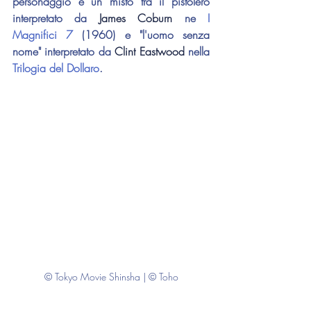
personaggio è un misto tra il pistolero 
interpretato da 
James Coburn
 ne 
I 
Magnifici 7
 (1960) e "l'uomo senza 
nome" interpretato da 
Clint Eastwood
 nella 
Trilogia del Dollaro
.
© Tokyo Movie Shinsha | © Toho