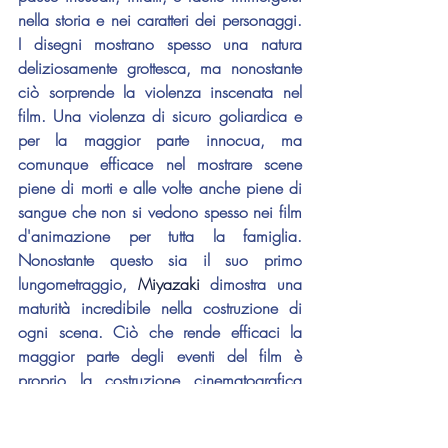
nella storia e nei caratteri dei personaggi. 
I disegni mostrano spesso una natura 
deliziosamente grottesca, ma nonostante 
ciò sorprende la violenza inscenata nel 
film. Una violenza di sicuro goliardica e 
per la maggior parte innocua, ma 
comunque efficace nel mostrare scene 
piene di morti e alle volte anche piene di 
sangue che non si vedono spesso nei film 
d'animazione per tutta la famiglia. 
Nonostante questo sia il suo primo 
lungometraggio, 
Miyazaki
 dimostra una 
maturità incredibile nella costruzione di 
ogni scena. Ciò che rende efficaci la 
maggior parte degli eventi del film è 
proprio la costruzione cinematografica 
che il cineasta attua prima dello 
svolgimento della scena e l'ampia 