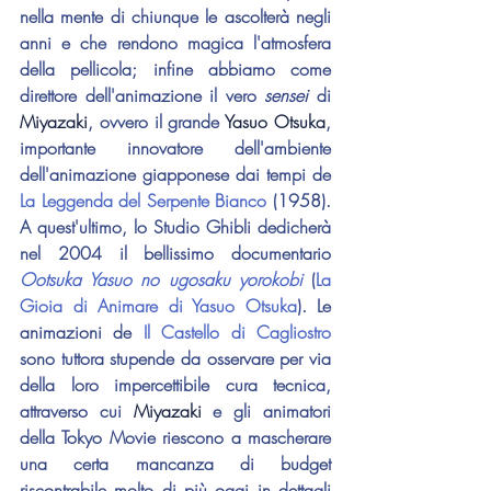
nella mente di chiunque le ascolterà negli 
anni e che rendono magica l'atmosfera 
della pellicola; infine abbiamo come 
direttore dell'animazione il vero 
sensei
 di 
Miyazaki
, ovvero il grande 
Yasuo Otsuka
, 
importante innovatore dell'ambiente 
dell'animazione giapponese dai tempi de 
La Leggenda del Serpente Bianco
 (1958). 
A quest'ultimo, lo Studio Ghibli dedicherà 
nel 2004 il bellissimo documentario 
Ootsuka Yasuo no ugosaku yorokobi
 (
La 
Gioia di Animare di Yasuo Otsuka
). Le 
animazioni de 
Il Castello di Cagliostro
sono tuttora stupende da osservare per via 
della loro impercettibile cura tecnica, 
attraverso cui 
Miyazaki
 e gli animatori 
della Tokyo Movie riescono a mascherare 
una certa mancanza di budget 
riscontrabile molto di più oggi in dettagli 