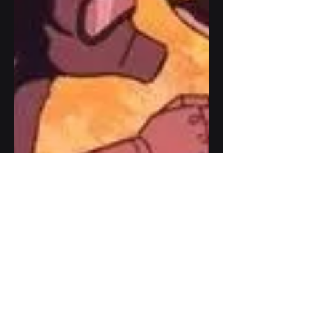
Lorenzo Sartor | Collaboratore esterno
7 lug 2022
Tempo di lettura: 16 min
Lupin III - Il Castello di
Cagliostro: il primo film di