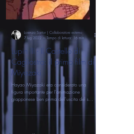
Lorenzo Sartor | Collaboratore esterno
7 lug 2022
Tempo di lettura: 16 min
Lupin III - Il Castello di
Cagliostro: il primo film di
Miyazaki
Hayao Miyazaki era considerato una
figura importante per l'animazione
giapponese ben prima dell'uscita del suo
primo lungometraggio....