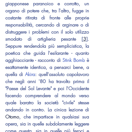
giapponese paranoico e corrotto, un 
organo di potere che, tra l'altro, fugge in 
costante ritirata di fronte alle proprie 
responsabilità, cercando di arginare o di 
distruggere i problemi con il solo utilizzo 
smodato di artiglieria pesante [
3
]. 
Seppure rendendola più semplicistica, la 
poetica che guida l'esilarante - quanto 
agghiacciante - racconto di 
Stink Bomb
 è 
esattamente identica, a pensarci bene, a 
quella di 
Akira
: quell'assoluto capolavoro 
che negli anni '80 ha travolto prima il 
"Paese del Sol Levante" e poi l'Occidente 
facendo comprendere al mondo verso 
quale baratro la società "civile" stesse 
andando in contro. La cinica lezione di 
Otomo
, che impartisce in qualsiasi sua 
opera, sia in quelle subdolamente leggere 
come questa, sia in quelle più feroci e 