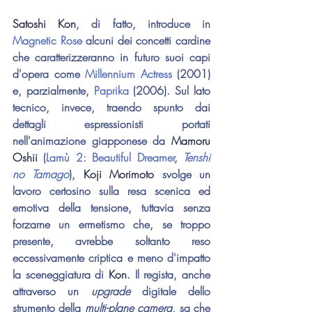
Satoshi Kon
, di fatto, introduce in 
Magnetic Rose
 alcuni dei concetti cardine 
che caratterizzeranno in futuro suoi capi 
d'opera come 
Millennium Actress
 (2001) 
e, parzialmente, 
Paprika 
(2006). Sul lato 
tecnico, invece, traendo spunto dai 
dettagli espressionisti portati 
nell'animazione giapponese da 
Mamoru 
Oshii
 (
Lamù 2: Beautiful Dreamer
, 
Tenshi 
no Tamago
), 
Koji Morimoto
 svolge un 
lavoro certosino sulla resa scenica ed 
emotiva della tensione, tuttavia senza 
forzarne un ermetismo che, se troppo 
presente, avrebbe soltanto reso 
eccessivamente criptica e meno d'impatto 
la sceneggiatura di 
Kon
. Il regista, anche 
attraverso un 
upgrade 
digitale dello 
strumento della 
multi-plane camera
, sa che 