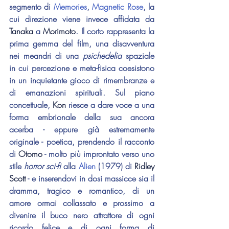
segmento di 
Memories
, 
Magnetic Rose
, la 
cui direzione viene invece affidata da 
Tanaka 
a 
Morimoto
. Il corto rappresenta la 
prima gemma del film, una disavventura 
nei meandri di una 
psichedelia 
spaziale 
in cui percezione e meta-fisica coesistono 
in un inquietante gioco di rimembranze e 
di emanazioni spirituali. Sul piano 
concettuale, 
Kon 
riesce a dare voce a una 
forma embrionale della sua ancora 
acerba - eppure già estremamente 
originale - poetica, prendendo il racconto 
di 
Otomo 
- molto più improntato verso uno 
stile 
horror sci-fi
 alla 
Alien 
(1979) di 
Ridley 
Scott
 - e inserendovi in dosi massicce sia il 
dramma, tragico e romantico, di un 
amore ormai collassato e prossimo a 
divenire il buco nero attrattore di ogni 
ricordo felice e di ogni forma di 