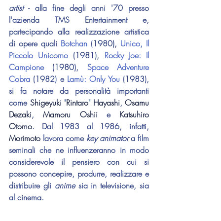
artist
 - alla fine degli anni '70 presso 
l'azienda TMS Entertainment e, 
partecipando alla realizzazione artistica 
di opere quali 
Botchan 
(1980), 
Unico, Il 
Piccolo Unicorno
 (1981), 
Rocky Joe: Il 
Campione
 (1980), 
Space Adventure 
Cobra
 (1982) e 
Lamù: Only You
 (1983), 
si fa notare da personalità importanti 
come 
Shigeyuki
 "
Rintaro
" 
Hayashi
, 
Osamu 
Dezaki
, 
Mamoru Oshii
 e 
Katsuhiro 
Otomo
. Dal 1983 al 1986, infatti, 
Morimoto 
lavora come 
key animator
 a film 
seminali che ne influenzeranno in modo 
considerevole il pensiero con cui si 
possono concepire, produrre, realizzare e 
distribuire gli 
anime 
sia in televisione, sia 
al cinema.