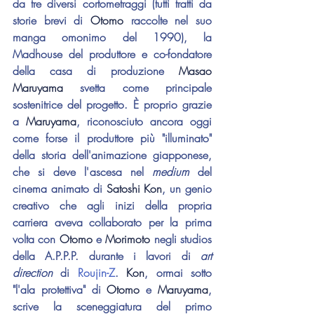
da tre diversi cortometraggi (tutti tratti da 
storie brevi di 
Otomo 
raccolte nel suo 
manga omonimo del 1990), la 
Madhouse del produttore e co-fondatore 
della casa di produzione 
Masao 
Maruyama
 svetta come principale 
sostenitrice del progetto. È proprio grazie 
a 
Maruyama
, riconosciuto ancora oggi 
come forse il produttore più "illuminato" 
della storia dell'animazione giapponese, 
che si deve l'ascesa nel 
medium 
del 
cinema animato di 
Satoshi Kon
, un genio 
creativo che agli inizi della propria 
carriera aveva collaborato per la prima 
volta con 
Otomo 
e 
Morimoto 
negli studios 
della A.P.P.P. durante i lavori di 
art 
direction
 di 
Roujin-Z
. 
Kon
, ormai sotto 
"l'ala protettiva" di 
Otomo 
e 
Maruyama
, 
scrive la sceneggiatura del primo 