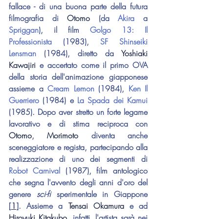
fallace - di una buona parte della futura 
filmografia di 
Otomo
 (da 
Akira 
a 
Spriggan
), il film 
Golgo 13: Il 
Professionista
 (1983), 
SF Shinseiki 
Lensman
 (1984), diretto da 
Yoshiaki 
Kawajiri
 e accertato come il primo OVA 
della storia dell'animazione giapponese 
assieme a 
Cream Lemon
 (1984), 
Ken Il 
Guerriero
 (1984) e 
La Spada dei Kamui
(1985). Dopo aver stretto un forte legame 
lavorativo e di stima reciproca con 
Otomo
, 
Morimoto 
diventa anche 
sceneggiatore e regista, partecipando alla 
realizzazione di uno dei segmenti di 
Robot Carnival
 (1987), film antologico 
che segna l'avvento degli anni d'oro del 
genere 
sci-fi
 sperimentale in Giappone 
[
1
]. Assieme a 
Tensai Okamura
 e ad 
Hiroyuki Kitakubo
, infatti, l'artista sarà nei 