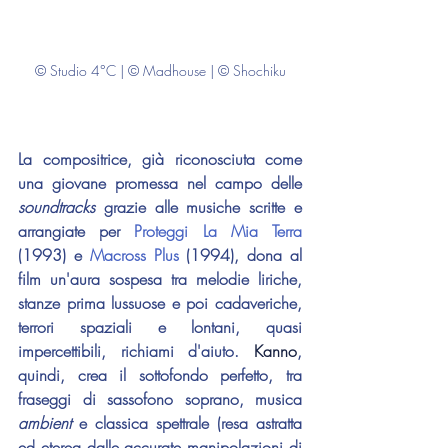
© Studio 4°C | © Madhouse | © Shochiku
La compositrice, già riconosciuta come 
una giovane promessa nel campo delle 
soundtracks 
grazie alle musiche scritte e 
arrangiate per 
Proteggi La Mia Terra
(1993) e 
Macross Plus
 (1994), dona al 
film un'aura sospesa tra melodie liriche, 
stanze prima lussuose e poi cadaveriche, 
terrori spaziali e lontani, quasi 
impercettibili, richiami d'aiuto. 
Kanno
, 
quindi, crea il sottofondo perfetto, tra 
fraseggi di sassofono soprano, musica 
ambient 
e classica spettrale (resa astratta 
ed eterea dalle accurate manipolazioni di 