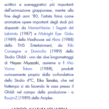
scrittrici e sceneggiatrici più importanti 
dell'animazione giapponese, mentre alla 
fine degli anni '80, l'artista firma come 
animatore opere importanti degli studi più 
disparati: da 
Manie-Manie: I Segreti del 
Labirinto
 (1987) e 
Midnight Eye: Goku
(1989) della Madhouse ad 
Akira 
(1988) 
della TMS Entertainment, da 
Kiki 
Consegne a Domicilio
 (1989) dello 
Studio Ghibli - uno dei due lungometraggi 
di 
Hayao Miyazaki
, assieme a 
Il Mio 
Vicino Totoro
 (1988), prodotti 
curiosamente proprio dalla co-fondatrice 
dello Studio 4°C, 
Eiko Tanaka
, che nel 
frattempo si sta facendo le ossa presso il 
Ghibli nel campo della produzione - a 
Roujin-Z
 (1989) della Aniplex.