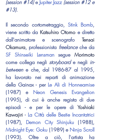
(session 
#14
)
 e 
Jupiter Jazz
(session 
#12
 e 
#13
)
.
Il secondo cortometraggio, 
Stink Bomb
, 
viene scritto da 
Katsuhiro Otomo
 e diretto 
dall'animatore e scenografo 
Tensai 
Okamura
, professionista 
freelance 
che da 
SF Shinseiki Lensman
 segue 
Morimoto
come collega negli 
storyboard 
e negli 
in-
between
 e che, dal 1986-87 al 1995, 
ha lavorato nei reparti di animazione 
della Gainax - per 
Le Ali di Honneamise
(1987) e 
Neon Genesis Evangelion
(1995), di cui è anche regista di due 
episodi - e per le opere di 
Yoshiaki 
Kawajiri
 - 
La Città delle Bestie Incantatrici
(1987), 
Demon City Shinjuku
 (1988), 
Midnight Eye: Goku
 (1989) e 
Ninja Scroll
(1993). Oltre a ciò, l'artista ha 