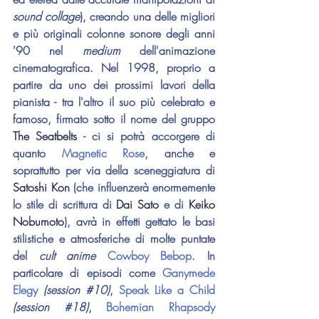
sound collage
), creando una delle migliori 
e più originali colonne sonore degli anni 
'90 nel 
medium 
dell'animazione 
cinematografica. Nel 1998, proprio a 
partire da uno dei prossimi lavori della 
pianista - tra l'altro il suo più celebrato e 
famoso, firmato sotto il nome del gruppo 
The Seatbelts
 - ci si potrà accorgere di 
quanto 
Magnetic Rose
, anche e 
soprattutto per via della sceneggiatura di 
Satoshi Kon
 (che influenzerà enormemente 
lo stile di scrittura di 
Dai Sato
 e di 
Keiko 
Nobumoto
), avrà in effetti gettato le basi 
stilistiche e atmosferiche di molte puntate 
del 
cult anime
Cowboy Bebop
. In 
particolare di episodi come 
Ganymede 
Elegy
(session 
#10
)
, 
Speak Like a Child
(session 
#18
)
, 
Bohemian Rhapsody