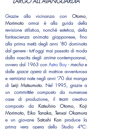
LARGO ALL'AVANGUARDIA
Grazie alla vicinanza con 
Otomo
, 
Morimoto 
ormai è alla guida della 
revisione stilistica, nonché estetica, della 
fantascienza animata giapponese, fino 
alla prima metà degli anni '80 dominata 
dal genere - tutt'oggi mai passato di moda 
dalla nascita degli 
anime 
contemporanei, 
ovvero dal 1963 con 
Astro Boy
 - 
mecha 
e 
dalle 
space opera
 di matrice avventurosa 
e 
verniana 
nate negli anni '70 dai manga 
di 
Leiji Matsumoto
. Nel 1995, grazie a 
un 
committée 
composto da numerose 
case di produzione, il 
team 
creativo 
composto da 
Katsuhiro Otomo
, 
Koji 
Morimoto
, 
Eiko Tanaka
, 
Tensai Okamura
e un giovane 
Satoshi Kon
 produce la 
prima vera opera dello Studio 4°C: 