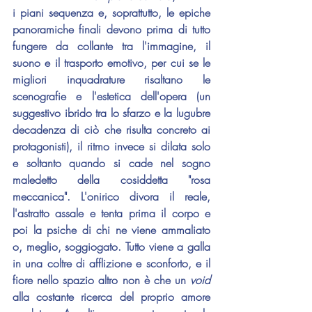
i piani sequenza e, soprattutto, le epiche 
panoramiche finali devono prima di tutto 
fungere da collante tra l'immagine, il 
suono e il trasporto emotivo, per cui se le 
migliori inquadrature risaltano le 
scenografie e l'estetica dell'opera (un 
suggestivo ibrido tra lo sfarzo e la lugubre 
decadenza di ciò che risulta concreto ai 
protagonisti), il ritmo invece si dilata solo 
e soltanto quando si cade nel sogno 
maledetto della cosiddetta "rosa 
meccanica". L'onirico divora il reale, 
l'astratto assale e tenta prima il corpo e 
poi la psiche di chi ne viene ammaliato 
o, meglio, soggiogato. Tutto viene a galla 
in una coltre di afflizione e sconforto, e il 
fiore nello spazio altro non è che un 
void 
alla costante ricerca del proprio amore 