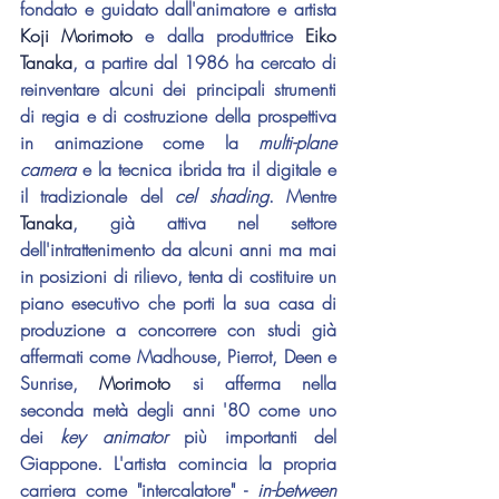
fondato e guidato dall'animatore e artista 
Koji Morimoto
 e dalla produttrice 
Eiko 
Tanaka
, a partire dal 1986 ha cercato di 
reinventare alcuni dei principali strumenti 
di regia e di costruzione della prospettiva 
in animazione come la 
multi-plane 
camera
 e la tecnica ibrida tra il digitale e 
il tradizionale del 
cel shading
. Mentre 
Tanaka
, già attiva nel settore 
dell'intrattenimento da alcuni anni ma mai 
in posizioni di rilievo, tenta di costituire un 
piano esecutivo che porti la sua casa di 
produzione a concorrere con studi già 
affermati come Madhouse, Pierrot, Deen e 
Sunrise, 
Morimoto 
si afferma nella 
seconda metà degli anni '80 come uno 
dei 
key animator
 più importanti del 
Giappone. L'artista comincia la propria 
carriera come "intercalatore" - 
in-between 