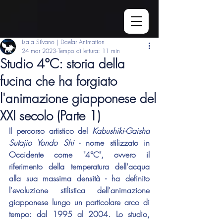
Isaia Silvano | Daelar Animation
24 mar 2023
Tempo di lettura: 11 min
Studio 4°C: storia della
fucina che ha forgiato
l'animazione giapponese del
XXI secolo (Parte 1)
Il percorso artistico del
 Kabushiki-Gaisha 
Sutajio Yondo Shi
 - nome stilizzato in 
Occidente come "4°C", ovvero il 
riferimento della temperatura dell'acqua 
alla sua massima densità - ha definito 
l'evoluzione stilistica dell'animazione 
giapponese lungo un particolare arco di 
tempo: dal 1995 al 2004. Lo studio, 