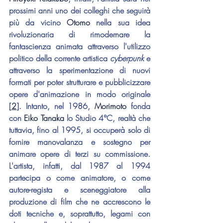
prossimi anni uno dei colleghi che seguirà 
più da vicino 
Otomo
 nella sua idea 
rivoluzionaria di rimodernare la 
fantascienza animata attraverso l'utilizzo 
politico della corrente artistica 
cyberpunk 
e 
attraverso la sperimentazione di nuovi 
formati per poter strutturare e pubblicizzare 
opere d'animazione in modo originale 
[
2
]. Intanto, nel 1986, 
Morimoto 
fonda 
con 
Eiko Tanaka
 lo Studio 4°C, realtà che 
tuttavia, fino al 1995, si occuperà solo di 
fornire manovalanza e sostegno per 
animare opere di terzi su commissione. 
L'artista, infatti, dal 1987 al 1994 
partecipa o come animatore, o come 
autore-regista e sceneggiatore alla 
produzione di film che ne accrescono le 
doti tecniche e, soprattutto, legami con 