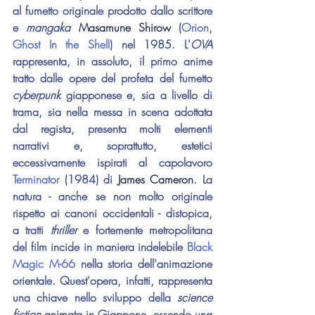
al fumetto originale prodotto dallo scrittore 
e 
mangaka
Masamune Shirow
 (
Orion
, 
Ghost In the Shell
) nel 1985. L'
OVA
rappresenta, in assoluto, il primo anime 
tratto dalle opere del profeta del fumetto 
cyberpunk 
giapponese e, sia a livello di 
trama, sia nella messa in scena adottata 
dal regista, presenta molti elementi 
narrativi e, soprattutto, estetici 
eccessivamente ispirati al capolavoro 
Terminator 
(1984) di 
James Cameron
.
 La 
natura - anche se non molto originale 
rispetto ai canoni occidentali - distopica, 
a tratti 
thriller 
e fortemente metropolitana 
del film incide in
 maniera indelebile 
Black 
Magic M-66
 nella storia dell'animazione 
orientale. Quest'opera, infatti, rappresenta 
una chiave nello sviluppo della 
science 
fiction
 animata in Giappone, essendo una 