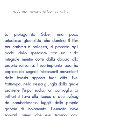
© Anime International Company, Inc.
La protagonista Sybel, una poco 
ortodossa giornalista che domina il film 
per carisma e bellezza, si presenta agli 
occhi dello spettatore con un nudo 
integrale mentre corre dalla doccia alla 
propria scrivania. Il suo impianto radar ha 
captato dei segnali interessanti provenienti 
dalla foresta appena fuori città. Nel 
frattempo, nella stessa giungla dalla quale 
proviene l'input radio, un convoglio di 
militari si trova alla ricerca di due 
cyborg 
da combattimento fuggiti dalle proprie 
gabbie di isolamento. L'esercito deve 
scovarli prima che essi trovino loro, 