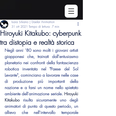
Isaia Silvano | Daelar Animation
31 ott 2021
Tempo di lettura: 7 min
Hiroyuki Kitakubo: cyberpunk
tra distopia e realtà storica
Negli anni '80 sono molti i giovani artisti 
giapponesi che, trainati dall'entusiasmo 
planetario nei confronti della fantascienza 
robotica inventata nel "Paese del Sol 
Levante", cominciano a lavorare nelle case 
di produzione più importanti della 
nazione e a farsi un nome nello spietato 
ambiente dell'animazione seriale. 
Hiroyuki 
Kitakubo
 risulta sicuramente uno degli 
animatori di punta di questo periodo, un 
allievo che nell'intervallo temporale 