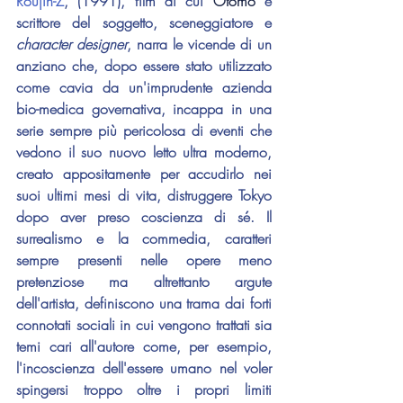
Roujin-Z
, (1991), film di cui 
Otomo 
è 
scrittore del soggetto, sceneggiatore e 
character designer
, narra le vicende di un 
anziano che, dopo essere stato utilizzato 
come cavia da un'imprudente azienda 
bio-medica governativa, incappa in una 
serie sempre più pericolosa di eventi che 
vedono il suo nuovo letto ultra moderno, 
creato appositamente per accudirlo nei 
suoi ultimi mesi di vita, distruggere Tokyo 
dopo aver preso coscienza di sé. Il 
surrealismo e la commedia, caratteri 
sempre presenti nelle opere meno 
pretenziose ma altrettanto argute 
dell'artista, definiscono una trama dai forti 
connotati sociali in cui vengono trattati sia 
temi cari all'autore come, per esempio, 
l'incoscienza dell'essere umano nel voler 
spingersi troppo oltre i propri limiti 