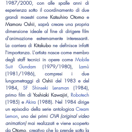
1987/2000, con alle spalle anni di 
esperienza sotto il coordinamento di due 
grandi maestri come 
Katsuhiro Otomo
 e 
Mamoru Oshii
, saprà creare una propria 
dimensione ideale al fine di dirigere film 
d'animazione estremamente interessanti. 
La carriera di 
Kitakubo
 ne definisce infatti 
l'importanza. L'artista nasce come membro 
degli staff tecnici in opere come 
Mobile 
Suit Gundam
 (1979/1980), 
Lamù
(1981/1986), compresi i due 
lungometraggi di 
Oshii
 del 1983 e del 
1984, 
SF Shinseki Lensman
 (1984), 
primo film di 
Yoshiaki Kawajiri
, 
Robotech
(1985) e 
Akira
 (1988). Nel 1984 dirige 
un episodio della serie antologica 
Cream 
Lemon
, uno dei primi 
OVA (original video 
animation)
 mai realizzati e viene scoperto 
da 
Otomo
, creativo che lo prende sotto la 