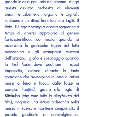
grande talento per l'arte del cinema, dirige 
questa assurda orchestra di elementi 
umani e cibernetici, organici e digitali, 
scolpendo un ritmo frenetico che toglie il 
fiato. Il lungometraggio alterna sequenze e 
tempi di diverso approccio al genere 
fantascientifico: commedia quando si 
osservano le grottesche fughe del letto 
meccanico e gli strampalati discorsi 
dell'anziano, giallo e spionaggio quando 
la 
task force
 deve pedinare il robot 
impazzito, azione durante le tante 
sparatorie che avvengono in interi quartieri 
messi a ferro e fuoco dalle forze in 
campo. 
Roujin-Z
, grazie alla regia di 
Kitakubo 
(che cura tutto lo 
storyboard 
del 
fil
m), ac
quista una lettura poliedrica nella 
messa in scena e mantiene sempre alto il 
proprio gradiente di coinvolgimento, 