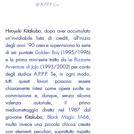
© A.P.P.P. Co.
Hiroyuki Kitakubo
, dopo aver accumulato 
un'invidiabile lista di crediti, all'inizio 
degli anni '90 crea e supervisiona la serie 
di sei puntate 
Golden Boy
 (1995/1996) 
e la prima mini-serie tratta da 
Le Bizzarre 
Avventure di JoJo 
(1993/2002) per conto 
degli studios A.P.P.P. Se, in ogni modo, 
tutti questi lavori possono essere 
chiaramente intesi come opere svolte su 
commissione e, dunque, senza alcuna 
valenza autoriale, il primo 
mediometraggio diretto nel 1987 dal 
giovane 
Kitakubo
, 
Black Magic M-66
, 
risulta invece una piccola chicca creata 
con elementi peculiari, soprattutto rispetto 