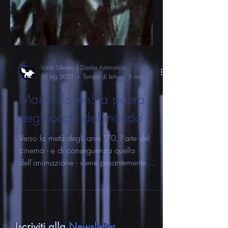
Isaia Silvano | Daelar Animation
11 lug 2021
Tempo di lettura: 5 min
Martin Rosen: la paura
negli occhi del mondo
Verso la metà degli anni '70, l'arte del
cinema - e di conseguenza quella
dell'animazione - viene pesantemente
influenzata dalle...