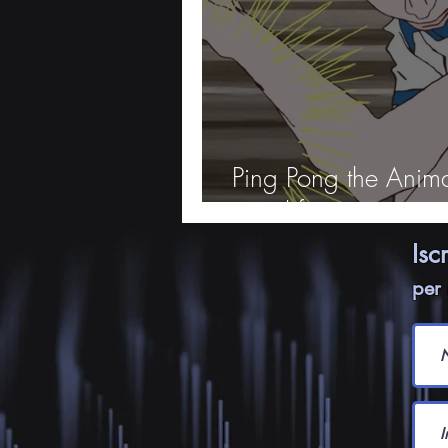
Ping Pong the Anim
con il frame
Isc
per 