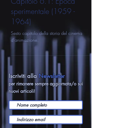
Isaia Silvano | Daelar Animation
4 mar 2021
Tempo di lettura: 17 min
Capitolo 6.1: Epoca
sperimentale (1959 -
1964)
Sesto capitolo della storia del cinema
d'animazione.
Iscriviti alla
Newsletter
per rimanere sempre aggiornata/o sui
nuovi articoli!