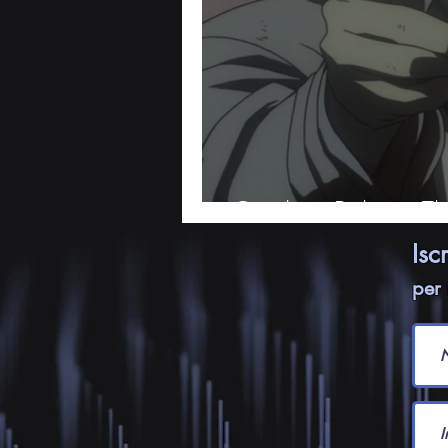
Cowboy Bebop: The
Isc
per 