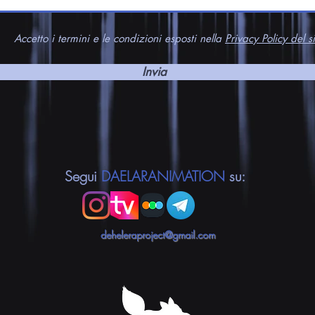
Accetto i termini e le condizioni esposti nella
Privacy Policy del si
Invia
Segui
DAELARANIMATION
su:
deheleraproject@gmail.com