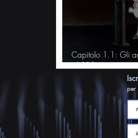
Capitolo 1.1: Gli an
- 1909)
Isc
per 