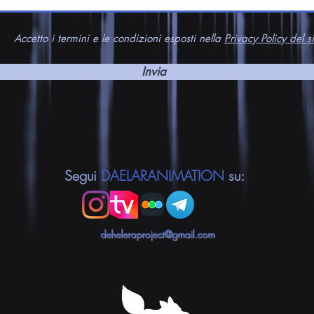
Accetto i termini e le condizioni esposti nella
Privacy Policy del si
Invia
Segui
DAELARANIMATION
su:
deheleraproject@gmail.com