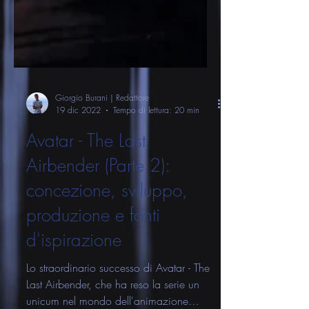
Giorgio Burani | Redattore
19 dic 2022
Tempo di lettura: 20 min
Avatar - The Last
Airbender (Parte 2):
concezione, sviluppo,
produzione e fonti
d'ispirazione
Lo straordinario successo di Avatar - The