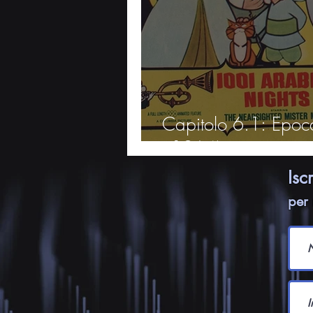
Capitolo 6.1: Epoc
- 1964)
Isc
per 