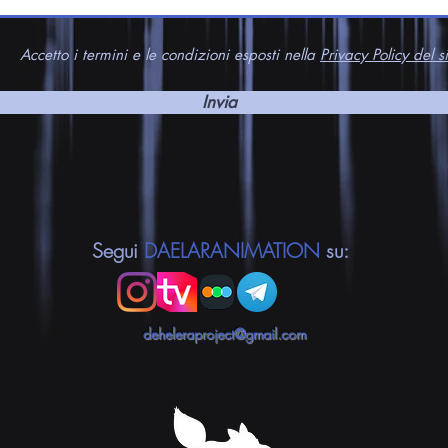
Accetto i termini e le condizioni esposti nella
Privacy Policy del si
Invia
Segui
DAELARANIMATION
su:
deheleraproject@gmail.com