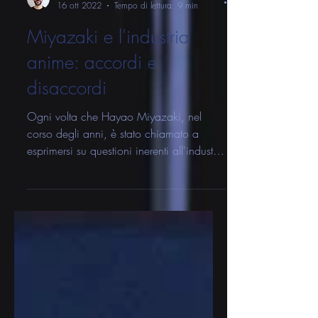
Andrea Tornese | Collaboratore
16 ott 2022
Tempo di lettura: 9 min
Miyazaki e l'industria
anime: accordi e
disaccordi
Ogni volta che Hayao Miyazaki, nel
corso degli anni, è stato chiamato a
esprimersi su questioni inerenti all'industria
televisiva e...