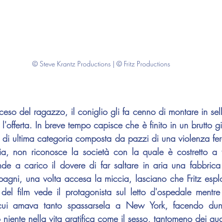
© Steve Krantz Productions | © Fritz Productions
a l'offerta. In breve tempo capisce che è finito in un brutto g
a di ultima categoria composta da pazzi di una violenza fe
avia, non riconosce la società con la quale è costretto a f
nde a carico il dovere di far saltare in aria una fabbric
pagni, una volta accesa la miccia, lasciano che Fritz espl
le del film vede il protagonista sul letto d'ospedale mentre
ui amava tanto spassarsela a New York, facendo dunq
 niente nella vita gratifica come il sesso, tantomeno dei qual