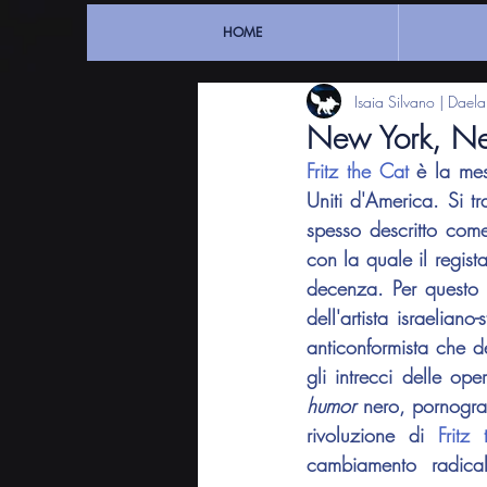
HOME
Isaia Silvano | Dael
New York, New
Fritz the Cat
 è la mes
Uniti d'America. Si tr
spesso descritto come
con la quale il regista
decenza. Per questo 
dell'artista israeliano
anticonformista che d
humor
 nero, pornograf
rivoluzione di 
Fritz
cambiamento radical