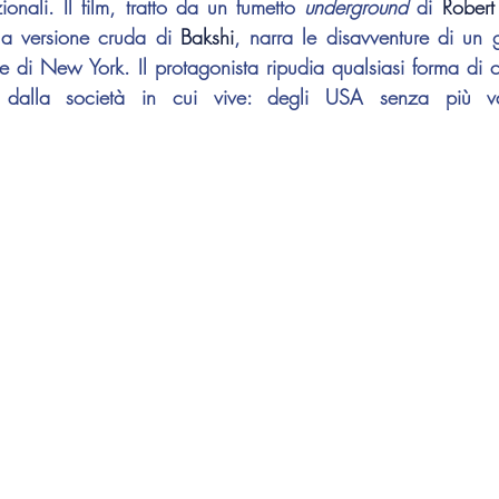
onali. Il film, tratto da un fumetto 
underground
 di 
Rober
a versione cruda di 
Bakshi
, narra le disavventure di un g
e di New York. Il protagonista ripudia qualsiasi forma di c
i dalla società in cui vive: degli USA senza più valo