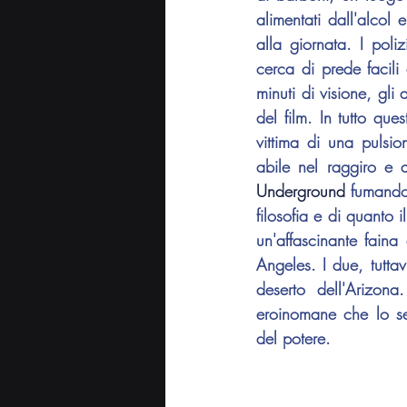
alimentati dall'alcol 
alla giornata. I polizi
cerca di prede facili
minuti di visione, gli
del film. In tutto que
vittima di una pulsio
abile nel raggiro e a
Underground
 fumando 
filosofia e di quanto 
un'affascinante fain
Angeles. I due, tutta
deserto dell'Arizon
eroinomane che lo sen
del potere.