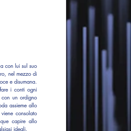
Colpito dall'animo acceso del ragazzo, il coniglio gli fa cenno di montare in sella con lui sul suo 
iro, nel mezzo di 
roce e disumana. 
are i conti ogni 
a con un ordigno 
oda assieme allo 
 viene consolato 
ue capire allo 
siasi ideali.