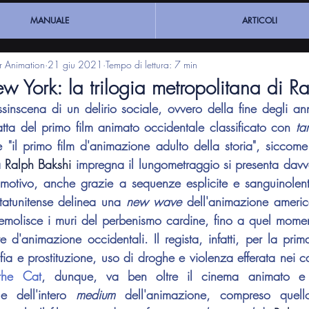
MANUALE
ARTICOLI
ar Animation
21 giu 2021
Tempo di lettura: 7 min
 York: la trilogia metropolitana di R
sinscena di un delirio sociale, ovvero della fine degli anni
atta del primo film animato occidentale classificato con 
ta
 "il primo film d'animazione adulto della storia", siccome 
 
Ralph Bakshi
 impregna il lungometraggio si presenta davver
motivo, anche grazie a sequenze esplicite e sanguinolente
-statunitense delinea una 
new wave
 dell'animazione americ
emolisce i muri del perbenismo cardine, fino a quel momento
ia e prostituzione, uso di droghe e violenza efferata nei ca
 the Cat
, dunque, va ben oltre il cinema animato e 
e dell'intero 
medium
 dell'animazione, compreso quello