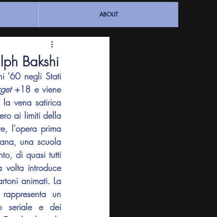
ABOUT
alph Bakshi
 '60 negli Stati 
rget 
+18 e viene 
la vena satirica 
o ai limiti della 
, l'opera prima 
ana, una scuola 
, di quasi tutti 
gli intrecci delle opere d'animazione occidentali. Il regista, infatti, per la prima volta introduce 
rtoni animati. La 
rappresenta un 
 seriale e dei 