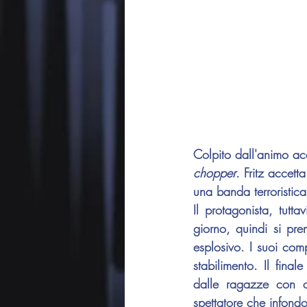
chopper
. Fritz accett
una banda terroristic
Il protagonista, tutt
giorno, quindi si pre
esplosivo. I suoi com
stabilimento. Il fina
dalle ragazze con c
spettatore che infondo