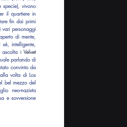
 specie), vivono 
r il quartiere in 
re fin dai primi 
i vari personaggi 
aperto di mente, 
é, intelligente, 
 ascolta i 
Velvet 
uale parlando di 
stato convinto da 
lla volta di Los 
el bel mezzo del 
lio neo-nazista 
sa e sovversione 