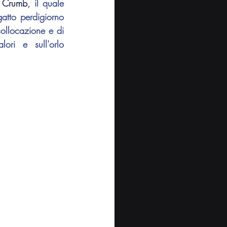
t Crumb
, il quale 
atto perdigiorno 
ollocazione e di 
ri e sull'orlo 