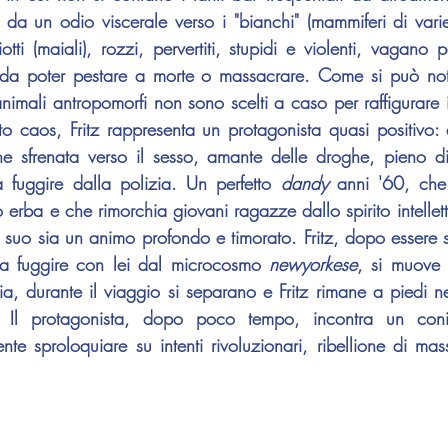
e da un odio viscerale verso i "bianchi" (mammiferi di varie
otti (maiali), rozzi, pervertiti, stupidi e violenti, vagano pe
 da poter pestare a morte o massacrare. Come si può nota
 animali antropomorfi non sono scelti a caso per raffigurare 
sto caos, Fritz rappresenta un protagonista quasi positivo: 
ne sfrenata verso il sesso, amante delle droghe, pieno di s
 fuggire dalla polizia. Un perfetto 
dandy 
anni '60, che
erba e che rimorchia giovani ragazze dallo spirito intellett
il suo sia un animo profondo e timorato. Fritz, dopo essere 
a a fuggire con lei dal microcosmo 
newyorkese
, si muove a
via, durante il viaggio si separano e Fritz rimane a piedi n
a. Il protagonista, dopo poco tempo, incontra un conig
te sproloquiare su intenti rivoluzionari, ribellione di mas