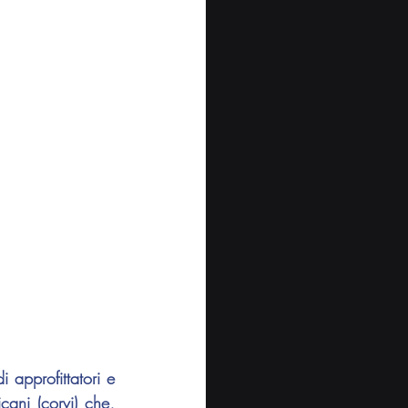
 approfittatori e 
ani (corvi) che, 