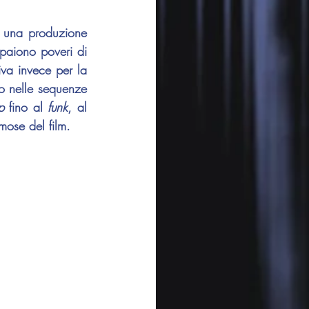
i una produzione 
paiono poveri di 
va invece per la 
o nelle sequenze 
p
 fino al 
funk
, al 
mose del film.