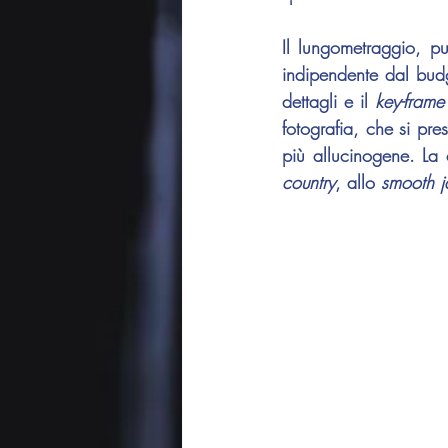
Il lungometraggio, pu
indipendente dal budg
dettagli e il 
key-frame
fotografia, che si pr
più allucinogene. La
country
, allo 
smooth j