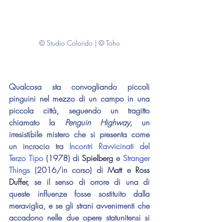
© Studio Colorido | © Toho
Qualcosa sta convogliando piccoli 
pinguini nel mezzo di un campo in una 
piccola città, seguendo un tragitto 
chiamato la 
Penguin Highway
, un 
irresistibile mistero che si presenta come 
un incrocio tra 
Incontri Ravvicinati del 
Terzo Tipo
 (1978) di 
Spielberg
 e 
Stranger 
Things
 (2016/in corso) di 
Matt
 e 
Ross 
Duffer
, se il senso di orrore di una di 
queste influenze fosse sostituito dalla 
meraviglia, e se gli strani avvenimenti che 
accadono nelle due opere statunitensi si 