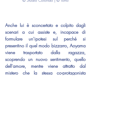
© Studio Colorido | © Toho
Anche lui è sconcertato e colpito dagli 
scenari a cui assiste e, incapace di 
formulare un'ipotesi sul perché si 
presentino il quel modo bizzarro, Aoyama 
viene trasportato dalla ragazza, 
scoprendo un nuovo sentimento, quello 
dell'amore, mentre viene attratto dal 
mistero che la stessa co-protagonista 
rappresenta. 
Penguin Highway
 è quindi 
un film sulla curiosità sconfinata e 
sull'impermanenza della giovinezza e 
suggerisce che, mentre gli adulti spesso 
liquidano i bambini perché secondo loro 
pensano in termini semplici, sono proprio 
le visioni uniche del mondo infantile ad 