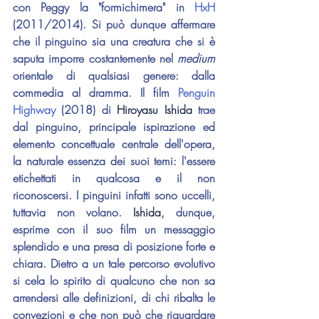
con Peggy la "formichimera" in 
HxH
(2011/2014). Si può dunque affermare 
che il pinguino sia una creatura che si è 
saputa imporre costantemente nel 
medium
orientale di qualsiasi genere: dalla 
commedia al dramma. Il film 
Penguin 
Highway
 (2018) di 
Hiroyasu Ishida
 trae 
dal pinguino, principale ispirazione ed 
elemento concettuale centrale dell'opera, 
la naturale essenza dei suoi temi: l'essere 
etichettati in qualcosa e il non 
riconoscersi. I pinguini infatti sono uccelli, 
tuttavia non volano. 
Ishida
, dunque, 
esprime con il suo film un messaggio 
splendido e una presa di posizione forte e 
chiara. Dietro a un tale percorso evolutivo 
si cela lo spirito di qualcuno che non sa 
arrendersi alle definizioni, di chi ribalta le 
convezioni e che non può che riguardare 