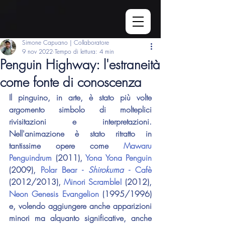
Simone Capuano | Collaboratore
9 nov 2022
Tempo di lettura: 4 min
Penguin Highway: l'estraneità
come fonte di conoscenza
Il pinguino, in arte, è stato più volte 
argomento simbolo di molteplici 
rivisitazioni e interpretazioni. 
Nell'animazione è stato ritratto in 
tantissime opere come 
Mawaru 
Penguindrum
 (2011), 
Yona Yona Penguin
(2009), 
Polar Bear - 
Shirokuma 
- Cafè
(2012/2013), 
Minori Scramble!
 (2012), 
Neon Genesis Evangelion
 (1995/1996) 
e, volendo aggiungere anche apparizioni 
minori ma alquanto significative, anche 