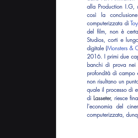
alla Production I.G,
così la conclusio
computerizzata di 
Toy
del film, non è cert
Studios, corti e lung
digitale (
Monsters & 
2016. I primi due capi
banchi di prova nei 
profondità di campo e 
non risultano un punto
quale il processo di e
di 
Lasseter
, riesce fin
l'economia del cine
computerizzata, dunqu