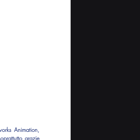
rks Animation, 
rattutto grazie 