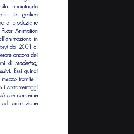
ila, decretando 
ale. La grafica 
no di produzione 
Pixar Animation 
ll'animazione in 
ory
) dal 2001 al 
rare ancora dei 
emi di 
rendering
, 
sivi. Essi quindi 
 mezzo tramite il 
 i cortometraggi 
ciò che concerne 
 ad animazione 