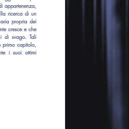
di appartenenza, 
la ricerca di un 
aria propria dei 
nte cresce e che 
di svago. Tali 
 primo capitolo, 
e i suoi ottimi 