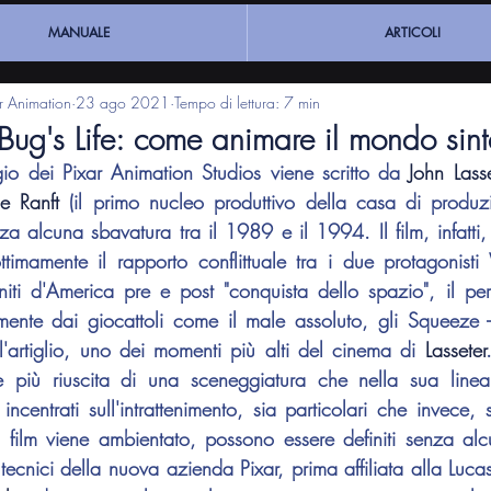
MANUALE
ARTICOLI
ar Animation
23 ago 2021
Tempo di lettura: 7 min
Bug's Life: come animare il mondo sint
io dei Pixar Animation Studios viene scritto da 
John Lasse
oe Ranft
 (il primo nucleo produttivo della casa di produz
a alcuna sbavatura tra il 1989 e il 1994. Il film, infatti, 
ttimamente il rapporto conflittuale tra i due protagonis
Uniti d'America pre e post "conquista dello spazio", il pe
amente dai giocattoli come il male assoluto, gli Squeeze - g
'artiglio, uno dei momenti più alti del cinema di 
Lasseter
e più riuscita di una sceneggiatura che nella sua linear
ncentrati sull'intrattenimento, sia particolari che invece, se 
l film viene ambientato, possono essere definiti senza a
i tecnici della nuova azienda Pixar, prima affiliata alla Luc