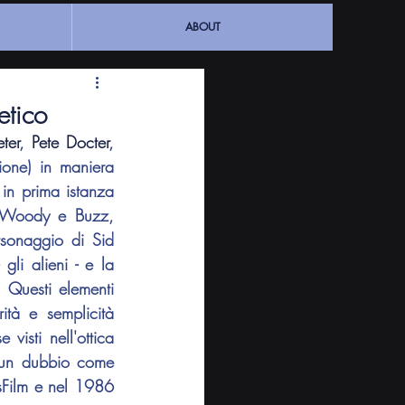
ABOUT
etico
ter
, 
Pete Docter
, 
ione) in maniera 
in prima istanza 
ti Woody e Buzz, 
rsonaggio di Sid 
li alieni - e la 
. Questi elementi 
ità e semplicità 
visti nell'ottica 
lcun dubbio come 
asFilm e nel 1986 