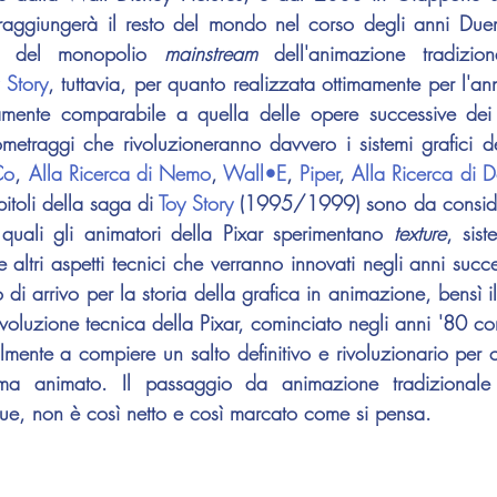
 raggiungerà il resto del mondo nel corso degli anni Duem
ne del monopolio 
mainstream
 dell'animazione tradizion
 Story
, tuttavia, per quanto realizzata ottimamente per l'an
amente comparabile a quella delle opere successive dei 
ometraggi che rivoluzioneranno davvero i sistemi grafici de
Co
, 
Alla Ricerca di Nemo
, 
Wall•E
, 
Piper
, 
Alla Ricerca di D
toli della saga di 
Toy Story
 (1995/1999) sono da conside
quali gli animatori della Pixar sperimentano 
texture
, sist
altri aspetti tecnici che verranno innovati negli anni succes
 di arrivo per la storia della grafica in animazione, bensì il
voluzione tecnica della Pixar, cominciato negli anni '80 con
almente a compiere un salto definitivo e rivoluzionario per 
ma animato. Il passaggio da animazione tradizionale
e, non è così netto e così marcato come si pensa. 