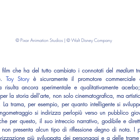
© Pixar Animation Studios | © Walt Disney Company
l film che ha del tutto cambiato i connotati del 
medium 
t
e. 
Toy Story
 è sicuramente il promotore commerciale di
a risulta ancora sperimentale e qualitativamente acerbo;
er la storia dell'arte, non solo cinematografica, ma artisti
e. La trama, per esempio, per quanto intelligente si svilupp
lungometraggio si indirizza perlopiù verso un pubblico giova
nche per questo, il suo intreccio narrativo, godibile e diret
 non presenta alcun tipo di riflessione degno di nota. I 
erizzazione più sviluppata dei personaggi e a delle trame