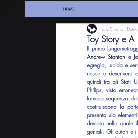
HOME
Isaia Silvano | Dael
Toy Story e A 
Il primo lungometragg
Andrew Stanton
 e 
J
egregia, lucida e senz
riesce a descrivere o
quindi tra gli Stati 
Philips, visto errone
famosa sequenza dell
costituiscono la part
presenta sia elementi i
deviata nella quale i
geniali. Gli autori e 