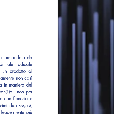
rasformandolo da 
 tale radicale 
 un prodotto di 
camente non così 
a in maniera del 
n(il)e - non per 
to con frenesia e 
primi due 
sequel
, 
 leggermente più 