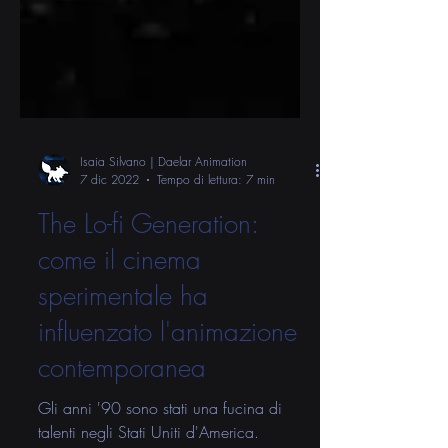
Isaia Silvano | Daelar Animation
7 dic 2022
Tempo di lettura: 7 min
The Lo-fi Generation:
come il cinema
sperimentale ha
influenzato l'animazione
contemporanea
Gli anni '90 sono stati una fucina di