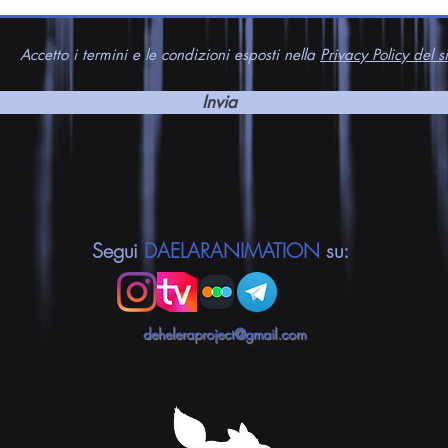
Accetto i termini e le condizioni esposti nella
Privacy Policy del si
Invia
Segui
DAELARANIMATION
su:
deheleraproject@gmail.com