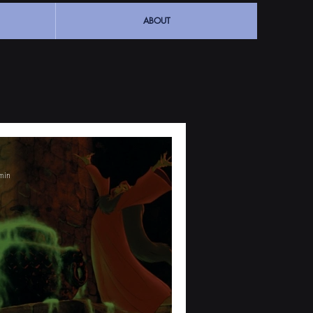
ABOUT
min