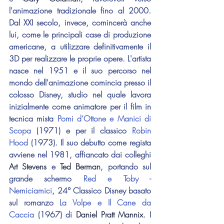
l'animazione tradizionale fino al 2000. 
Dal XXI secolo, invece, comincerà anche 
lui, come le principali case di produzione 
americane, a utilizzare definitivamente il 
3D per realizzare le proprie opere. L'artista 
nasce nel 1951 e il suo percorso nel 
mondo dell'animazione comincia presso il 
colosso Disney, studio nel quale lavora 
inizialmente come animatore per il film in 
tecnica mista 
Pomi d’Ottone e Manici di 
Scopa
 (1971) e per il classico 
Robin 
Hood
 (1973). Il suo debutto come regista 
avviene nel 1981, affiancato dai colleghi 
Art Stevens
 e 
Ted Berman
, portando sul 
grande schermo 
Red e Toby - 
Nemiciamici
, 24° Classico Disney basato 
sul romanzo 
La Volpe e Il Cane da 
Caccia
 (1967) di 
Daniel Pratt Mannix
. I 