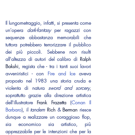
Il lungometraggio, infatti, si presenta come 
un'opera 
dark-fantasy
 per ragazzi con 
sequenze abbastanza memorabili che 
tuttora potrebbero terrorizzare il pubblico 
dei più piccoli. Sebbene non risulti 
all'altezza di autori del calibro di 
Ralph 
Bakshi
, regista che - tra i tanti suoi lavori 
avveniristici - con 
Fire and Ice
 aveva 
proposto nel 1983 una storia cruda e 
violenta di natura 
sword and sorcery
, 
soprattutto grazie alla direzione artistica 
dell'illustratore 
Frank Frazetta
 (
Conan Il 
Barbaro
), il 
tandem 
Rich
 & 
Berman
 riesce 
dunque a realizzare un coraggioso flop, 
sia economico sia artistico, più 
apprezzabile per le intenzioni che per la 