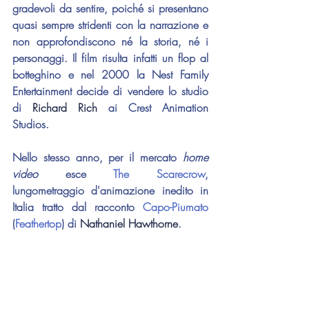
gradevoli da sentire, poiché si presentano 
quasi sempre stridenti con la narrazione e 
non approfondiscono né la storia, né i 
personaggi. Il film risulta infatti un flop al 
botteghino e 
nel 2000 la Nest Family 
Entertainment decide di vendere lo studio 
di 
Richard Rich
 ai Crest Animation 
Studios
.
Nello stesso anno, per il mercato 
home 
video
 esce 
The Scarecrow
, 
lungometraggio d'animazione inedito in 
Italia tratto dal racconto 
Capo-Piumato
(
Feathertop
) di 
Nathaniel Hawthorne
.