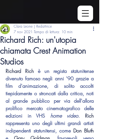
Clara Leone | Redattrice
7 nov 2021
Tempo di lettura: 10 min
Richard Rich: un'utopia
chiamata Crest Animation
Studios
Richard Rich
 è un regista statunitense 
divenuto famoso negli anni '90 grazie a 
film d'animazione, di solito accolti 
tiepidamente o stroncati dalla critica, noti 
al grande pubblico per via dell'allora 
prolifico mercato cinematografico delle 
edizioni in VHS 
home video
. 
Rich 
rappresenta uno degli ultimi grandi artisti 
indipendenti statunitensi, come 
Don Bluth
e 
Gary Goldman
, favorevoli verso 