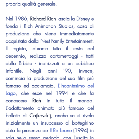
propria qualità generale.
Nel 1986, 
Richard Rich
 lascia la Disney e 
fonda i Rich Animation Studios, casa di 
produzione che viene immediatamente 
acquistata dalla Nest Family Entertainment. 
Il regista, durante tutto il resto del 
decennio, realizza cortometraggi - tratti 
dalla Bibbia - indirizzati a un pubblico 
infantile. Negli anni '90, invece, 
comincia la produzione del suo film più 
famoso ed acclamato, 
L'Incantesimo del 
Lago
, che esce nel 1994 e che fa 
conoscere 
Rich
 in tutto il mondo. 
L'adattamento animato più famoso del 
balletto di 
Cajkovskij
, anche se si rivela 
inizialmente un insuccesso al botteghino 
data la presenza de 
Il Re Leone
 (1994) in 
sala nello stesso periodo, con l'uscita in 