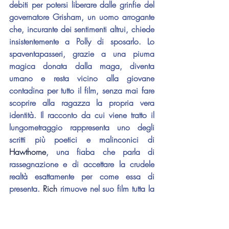
debiti per potersi liberare dalle grinfie del 
governatore Grisham, un uomo arrogante 
che, incurante dei sentimenti altrui, chiede 
insistentemente a Polly di sposarlo. Lo 
spaventapasseri, grazie a una piuma 
magica donata dalla maga, diventa 
umano e resta vicino alla giovane 
contadina per tutto il film, senza mai fare 
scoprire alla ragazza la propria vera 
identità. Il racconto da cui viene tratto il 
lungometraggio rappresenta uno degli 
scritti più poetici e malinconici di 
Hawthorne
, una fiaba che parla di 
rassegnazione e di accettare la crudele 
realtà esattamente per come essa di 
presenta. 
Rich
 rimuove nel suo film tutta la 
drammaticità del racconto originale e, 
ancora una volta, cerca di rendere a tutti i 
costi la propria opera d'animazione 