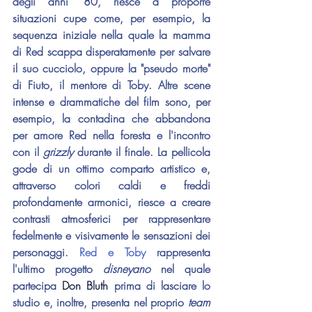
degli anni '80, riesce a proporre 
situazioni cupe come, per esempio, la 
sequenza iniziale nella quale la mamma 
di Red scappa disperatamente per salvare 
il suo cucciolo, oppure la "pseudo morte" 
di Fiuto, il mentore di Toby. Altre scene 
intense e drammatiche del film sono, per 
esempio, la contadina che abbandona 
per amore Red nella foresta e l'incontro 
con il 
grizzly 
durante il finale. La pellicola 
gode di un ottimo comparto artistico e, 
attraverso colori caldi e freddi 
profondamente armonici, riesce a creare 
contrasti atmosferici per rappresentare 
fedelmente e visivamente le sensazioni dei 
personaggi. 
Red e Toby
 rappresenta 
l'ultimo progetto 
disneyano 
nel quale 
partecipa 
Don Bluth
 prima di lasciare lo 
studio e, inoltre, presenta nel proprio 
team 