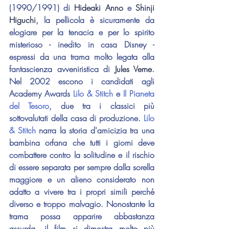
(1990/1991) di 
Hideaki Anno
 e 
Shinji 
Higuchi
, la pellicola è sicuramente da 
elogiare per la tenacia e per lo spirito 
misterioso - inedito in casa Disney - 
espressi da una trama molto legata alla 
fantascienza avveniristica di 
Jules Verne
. 
Nel 2002 escono i candidati agli 
Academy Awards 
Lilo & Stitch
 e 
Il Pianeta 
del Tesoro
, due tra i classici più 
sottovalutati della casa di produzione. 
Lilo 
& Stitch
 narra la storia d'amicizia tra una 
bambina orfana che tutti i giorni deve 
combattere contro la solitudine e il rischio 
di essere separata per sempre dalla sorella 
maggiore e un alieno considerato non 
adatto a vivere tra i propri simili perché 
diverso e troppo malvagio. Nonostante la 
trama possa apparire abbastanza 
assurda, il film si dimostra molto più 