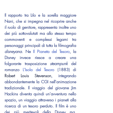
Il rapporto tra Lilo e la sorella maggiore 
Nani, che si impegna nel ricoprire anche 
il ruolo di genitore, rappresenta inoltre uno 
dei più sottovalutati ma allo stesso tempo 
commoventi e complessi legami tra 
personaggi principali di tutta la filmografia 
disneyana
. Ne 
Il Pianeta del Tesoro
, la 
Disney invece riesce a creare una 
folgorante trasposizione 
steampunk 
del 
romanzo 
L'Isola del Tesoro
 (1883) di 
Robert Louis Stevenson
, integrando 
abbondantemente la CGI nell'animazione 
tradizionale. Il viaggio del giovane Jim 
Hackins diventa quindi un'avventura nello 
spazio, un viaggio attraverso i pianeti alla 
ricerca di un tesoro perduto. Il film è uno 
dei più meritevoli della Disney ma, 