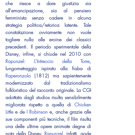
che riesce a dare giustizia sia 
all'emancipazione, sia al pensiero 
femminista senza cadere in alcuna 
strategia politica/retorica latente. Tale 
constatazione ovviamente non vuole 
togliere nulla alle eroine dei classici 
precedenti. Il periodo sperimentale della 
Disney, infine, si chiude nel 2010 con 
Rapunzel: L'Intreccio della Torre
, 
lungometraggio ispirato alla fiaba di 
Raperonzolo
 (1812)
ma sapientemente 
modernizzato dal tradizionalismo 
folkloristico del racconto originale. La CGI 
adottata dagli studios risulta sensibilmente 
migliorata rispetto a quella di 
Chicken 
Little
 e de 
I Robinson
 e, anche grazie alle 
sue componenti più tecniche, il film risulta 
una delle ultime opere animate degne di 
nota della Disney. 
Rapunzel
, infatti, gode 