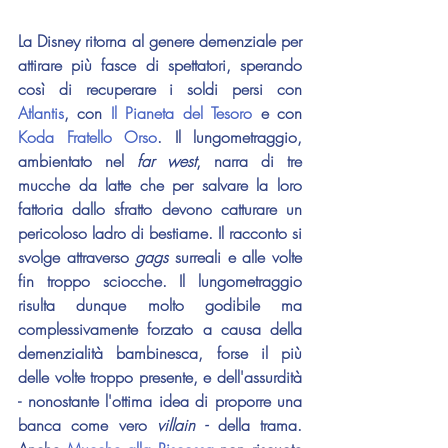
La Disney ritorna al genere demenziale per 
attirare più fasce di spettatori, sperando 
così di recuperare i soldi persi con 
Atlantis
, con 
Il Pianeta del Tesoro
 e con 
Koda Fratello Orso
. Il lungometraggio, 
ambientato nel 
far west
, narra di tre 
mucche da latte che per salvare la loro 
fattoria dallo sfratto devono catturare un 
pericoloso ladro di bestiame. Il racconto si 
svolge attraverso 
gags
 surreali e alle volte 
fin troppo sciocche. Il lungometraggio 
risulta dunque molto godibile ma 
complessivamente forzato a causa della 
demenzialità bambinesca, forse il più 
delle volte troppo presente, e dell'assurdità 
- nonostante l'ottima idea di proporre una 
banca come vero 
villain -
 della trama. 