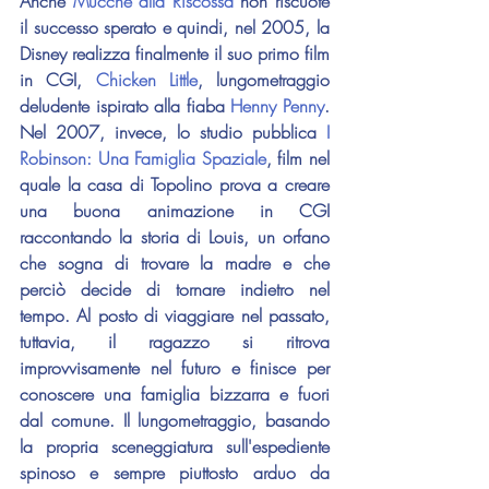
Anche 
Mucche alla Riscossa
 non riscuote 
il successo sperato e quindi, nel 2005, la 
Disney realizza finalmente il suo primo film 
in CGI, 
Chicken Little
, lungometraggio 
deludente ispirato alla fiaba 
Henny Penny
. 
Nel 2007, invece, lo studio pubblica 
I 
Robinson: Una Famiglia Spaziale
, film nel 
quale la casa di Topolino prova a creare 
una buona animazione in CGI 
raccontando la storia di Louis, un orfano 
che sogna di trovare la madre e che 
perciò decide di tornare indietro nel 
tempo. Al posto di viaggiare nel passato, 
tuttavia, il ragazzo si ritrova 
improvvisamente nel futuro e finisce per 
conoscere una famiglia bizzarra e fuori 
dal comune. Il lungometraggio, basando 
la propria sceneggiatura sull'espediente 
spinoso e sempre piuttosto arduo da 