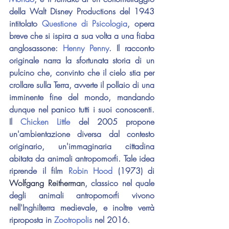
della Walt Disney Productions del 1943 
intitolato 
Questione di Psicologia
, opera 
breve che si ispira a sua volta a una fiaba 
anglosassone: 
Henny Penny
. Il racconto 
originale narra la sfortunata storia di un 
pulcino che, convinto che il cielo stia per 
crollare sulla Terra, avverte il pollaio di una 
imminente fine del mondo, mandando 
dunque nel panico tutti i suoi conoscenti. 
Il 
Chicken Little
 del 2005 propone 
un'ambientazione diversa dal contesto 
originario, un'immaginaria cittadina 
abitata da animali antropomorfi. Tale idea 
riprende il film 
Robin Hood
 (1973) di 
Wolfgang Reitherman
, classico nel quale 
degli animali antropomorfi vivono 
nell'Inghilterra medievale, e inoltre verrà 
riproposta in 
Zootropolis 
nel 2016.