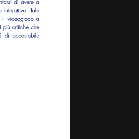
tarsi di avere a 
nterattivo. Tale 
 il videogioco a 
più critiche che 
 di accostabile 