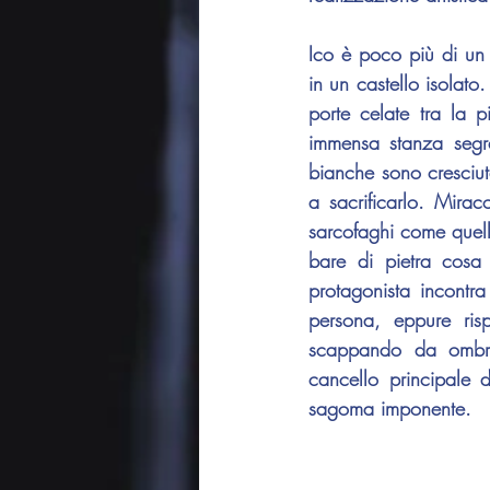
Ico è poco più di un 
in un castello isolat
porte celate tra la p
immensa stanza segre
bianche sono cresciut
a sacrificarlo. Mirac
sarcofaghi come quello
bare di pietra cosa 
protagonista incontr
persona, eppure ris
scappando da ombre v
cancello principale 
sagoma imponente.