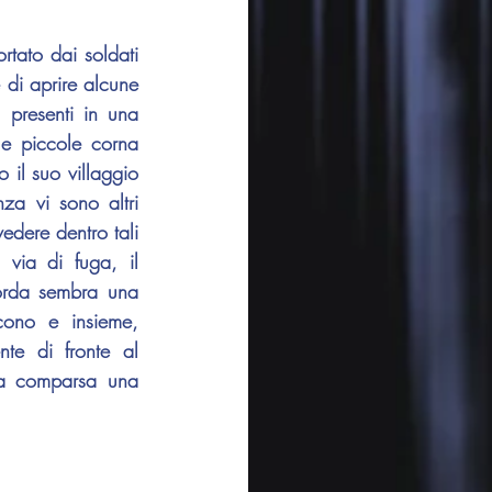
tato dai soldati 
di aprire alcune 
 presenti in una 
e piccole corna 
il suo villaggio 
za vi sono altri 
edere dentro tali 
via di fuga, il 
orda sembra una 
cono e insieme, 
te di fronte al 
ua comparsa una 