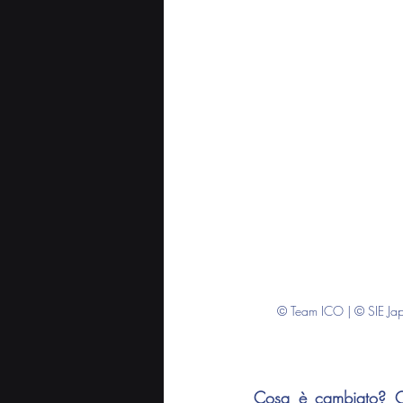
© Team ICO | © SIE Jap
Cosa è cambiato? Ch