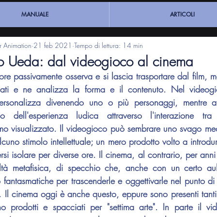
MANUALE
ARTICOLI
ar Animation
21 feb 2021
Tempo di lettura: 14 min
ito Ueda: dal videogioco al cinema
re passivamente osserva e si lascia trasportare dal film, me
icati e ne analizza la forma e il contenuto. Nel videogio
personalizza divenendo uno o più personaggi, mentre at
o dell'esperienza ludica attraverso l'interazione tra 
o visualizzato. Il videogioco può sembrare uno svago mecc
cuno stimolo intellettuale; un mero prodotto volto a introdurr
si isolare per diverse ore. Il cinema, al contrario, per anni
altà metafisica, di specchio che, anche con un certo auli
o fantasmatiche per trascenderle e oggettivarle nel punto di v
Il cinema oggi è anche questo, eppure sono presenti tanti
no prodotti e spacciati per "settima arte". In parte il v