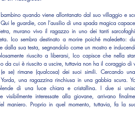
bambino quando viene allontanato dal suo villaggio e scor
o. Qui le guardie, con l'ausilio di una spada magica capace 
ietra, murano vivo il ragazzo in uno dei tanti sarcofaghi
ta. Ico sembra destinato a morire poiché maledetto: du
e dalla sua testa, segnandolo come un mostro e inducendo 
olosamente riuscito a liberarsi, Ico capisce che nella stan
 da cui è riuscito a uscire, tuttavia non ha il coraggio di v
(e se) rimane (qualcosa) dei suoi simili. Cercando una 
a Yorda, una ragazzina rinchiusa in una gabbia scura. Y
plende di una luce chiara e cristallina. I due si unis
isibilmente interessate alla giovane, arrivano finalmen
del maniero. Proprio in quel momento, tuttavia, fa la s