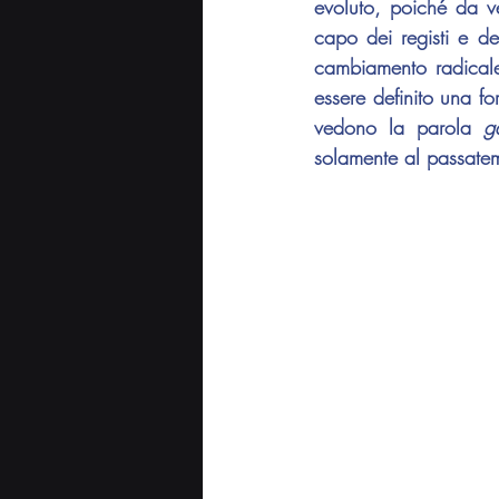
evoluto, poiché da ve
capo dei registi e de
cambiamento radicale,
essere definito una fo
vedono la parola 
g
solamente al passate