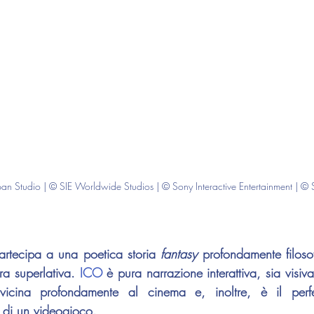
an Studio | © SIE Worldwide Studios | © Sony Interactive Entertainment | ©
partecipa a una poetica storia 
fantasy
 profondamente filosof
ra superlativa. 
ICO
 è pura narrazione interattiva, sia visiva 
icina profondamente al cinema e, inoltre, è il perfe
a di un videogioco.