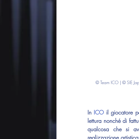
© Team ICO | © SIE Jap
In 
ICO
 il giocatore 
lettura nonché di fattu
qualcosa che si avv
realizzazione artistic