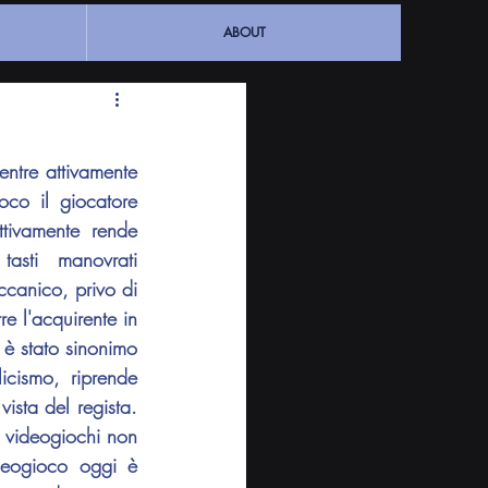
ABOUT
ntre attivamente 
co il giocatore 
tivamente rende 
tasti manovrati 
anico, privo di 
e l'acquirente in 
 è stato sinonimo 
cismo, riprende 
ista del regista. 
 videogiochi non 
ideogioco oggi è 