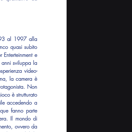
, dopo aver studiato alla Osaka University of Arts, lavora dal 1993 al 1997 alla 
nco quasi subito 
 Enterteinment e 
anni sviluppa la 
sperienza video-
ona, la camera è 
rotagonista. Non 
oco è strutturato 
ile accedendo a 
nque fanno parte 
dell'unica pianta a più piani che sorregge l'intera impalcatura scenica dell'opera. Il mondo di 
ento, ovvero da 