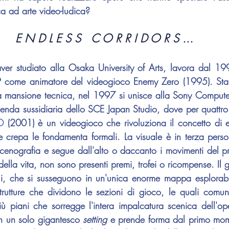
ca ad arte video-ludica?
E N D L E S S   C O R R I D O R S ...
come animatore del videogioco 
Enemy Zero
 (1995). Sta
la mansione tecnica, nel 1997 si unisce alla Sony Computer
ienda sussidiaria dello SCE Japan Studio, dove per quattro 
O
 (2001) è un videogioco che rivoluziona il concetto di e
ne crepa le fondamenta formali. La visuale è in terza pers
 scenografia e segue dall'alto o daccanto i movimenti del p
ella vita, non sono presenti premi, trofei o ricompense. Il gi
lli, che si susseguono in un'unica enorme mappa esplorab
strutture che dividono le sezioni di gioco, le quali comu
in un solo gigantesco 
setting 
e prende forma dal primo mom