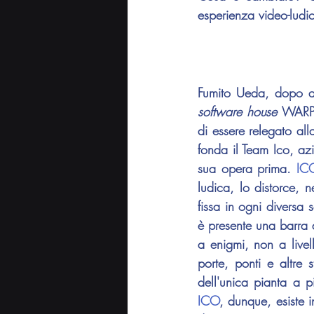
esperienza video-ludi
Fumito Ueda
software house
 WARP 
di essere relegato al
fonda il Team Ico, az
sua opera prima. 
IC
ludica, lo distorce, 
fissa in ogni diversa
è presente una barra d
a enigmi, non a live
porte, ponti e altre 
ICO
, dunque, esiste 