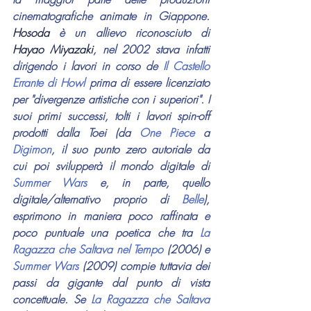
cinematografiche animate in Giappone. 
Hosoda 
è un allievo riconosciuto di 
Hayao Miyazaki
, nel 2002 stava infatti 
dirigendo i lavori in corso de 
Il Castello 
Errante di Howl
 prima di essere licenziato 
per "divergenze artistiche con i superiori". I 
suoi primi successi, tolti i lavori spin-off 
prodotti dalla Toei (da 
One Piece
 a 
Digimon
, il suo punto zero autoriale da 
cui poi svilupperà il mondo digitale di 
Summer Wars
 e, in parte, quello 
digitale/alternativo proprio di 
Belle
), 
esprimono in maniera poco raffinata e 
poco puntuale una poetica che tra 
La 
Ragazza che Saltava nel Tempo
 (2006) e 
Summer Wars
 (2009) compie tuttavia dei 
passi da gigante dal punto di vista 
concettuale. Se 
La Ragazza che Saltava 