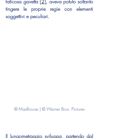
faticosa gavetta [
2
], aveva potuto soltanto 
tingere le proprie regie con elementi 
soggettivi e peculiari.
© Madhouse | © Warner Bros. Pictures
Il lungometraggio sviluppa, partendo dal 