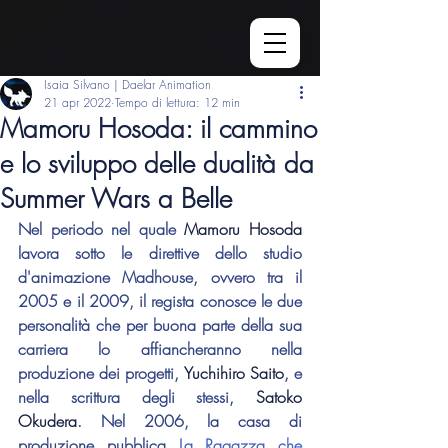
Isaia Silvano | Daelar Animation
21 apr 2022
Tempo di lettura: 12 min
Mamoru Hosoda: il cammino
e lo sviluppo delle dualità da
Summer Wars a Belle
Nel periodo nel quale 
Mamoru Hosoda
lavora sotto le direttive dello studio 
d'animazione Madhouse, ovvero tra il 
2005 e il 2009, il regista conosce le due 
personalità che per buona parte della sua 
carriera lo affiancheranno nella 
produzione dei progetti, 
Yuchihiro Saito
, e 
nella scrittura degli stessi, 
Satoko 
Okudera
. Nel 2006, la casa di 
produzione pubblica 
La Ragazza che 