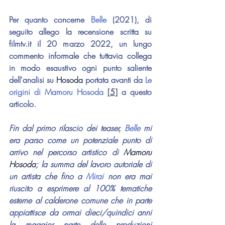
Per quanto concerne 
Belle 
(2021), di 
seguito allego la recensione scritta su 
filmtv.it il 20 marzo 2022, un lungo 
commento informale che tuttavia collega 
in modo esaustivo ogni punto saliente 
dell'analisi su 
Hosoda 
portata avanti da 
Le 
origini di Mamoru Hosoda
 [
5
] a questo 
articolo.
Fin dal primo rilascio dei teaser, 
Belle 
mi 
era parso come un potenziale punto di 
arrivo nel percorso artistico di 
Mamoru 
Hosoda
; la summa del lavoro autoriale di 
un artista che fino a 
Mirai 
non era mai 
riuscito a esprimere al 100% tematiche 
esterne al calderone comune che in parte 
appiattisce da ormai dieci/quindici anni 
la maggior parte delle produzioni 