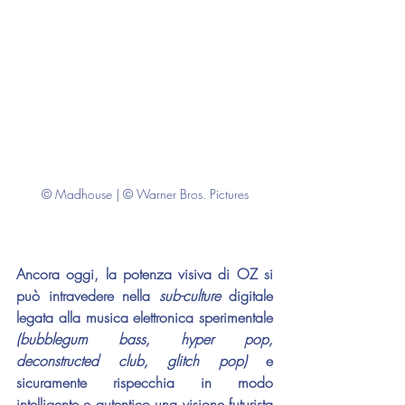
© Madhouse | © Warner Bros. Pictures
Ancora oggi, la potenza visiva di OZ si 
può intravedere nella 
sub-culture
 digitale 
legata alla musica elettronica sperimentale 
(bubblegum bass, hyper pop, 
deconstructed club, glitch pop)
 e 
sicuramente rispecchia in modo 
intelligente e autentico una visione futurista 