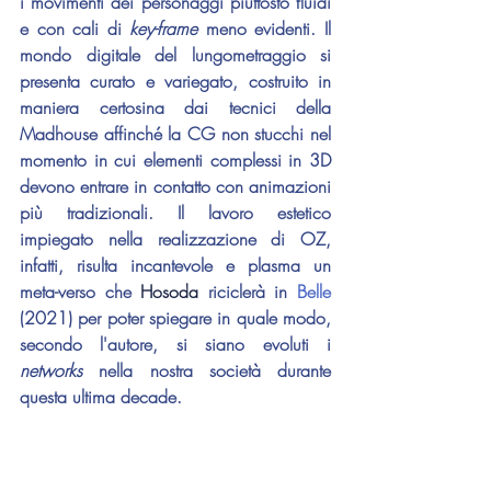
i movimenti dei personaggi piuttosto fluidi 
e con cali di 
key-frame
 meno evidenti. Il 
mondo digitale del lungometraggio si 
presenta curato e variegato, costruito in 
maniera certosina dai tecnici della 
Madhouse affinché la CG non stucchi nel 
momento in cui elementi complessi in 3D 
devono entrare in contatto con animazioni 
più tradizionali. Il lavoro estetico 
impiegato nella realizzazione di OZ, 
infatti, risulta incantevole e plasma un 
meta-verso che 
Hosoda 
riciclerà in 
Belle 
(2021) per poter spiegare in quale modo, 
secondo l'autore, si siano evoluti i 
networks 
nella nostra società durante 
questa ultima decade.