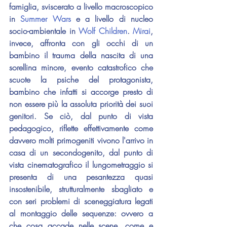
famiglia, sviscerato a livello macroscopico 
in 
Summer Wars
 e a livello di nucleo 
socio-ambientale in 
Wolf Children
. 
Mirai
, 
invece, affronta con gli occhi di un 
bambino il trauma della nascita di una 
sorellina minore, evento catastrofico che 
scuote la psiche del protagonista, 
bambino che infatti si accorge presto di 
non essere più la assoluta priorità dei suoi 
genitori. Se ciò, dal punto di vista 
pedagogico, riflette effettivamente come 
davvero molti primogeniti vivono l'arrivo in 
casa di un secondogenito, dal punto di 
vista cinematografico il lungometraggio si 
presenta di una pesantezza quasi 
insostenibile, strutturalmente sbagliato e 
con seri problemi di sceneggiatura legati 
al montaggio delle sequenze: ovvero a 
che cosa accade nelle scene, come e 