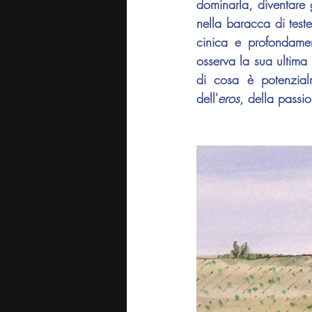
dominarla, diventare g
nella baracca di test
cinica e profondamen
osserva la sua ultima
di cosa è potenzial
dell'
eros
, della passi