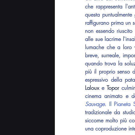
che rappresenta l'an
questa puntualmente g
raffigurano prima un 
non essendo riuscito 
alle sue lacrime l'ins
lumache che a loro 
breve, surreale, impo
quando trova la solu
più il proprio senso d
Laloux
 e 
Topor
 culmi
cinema animato e del
Sauvage
. 
Il Pianeta 
tradizionale da studi
siccome molto più comp
una coproduzione inte