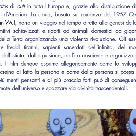
atus 
di 
cult 
in tutta l'Europa e, grazie alla distribuzione d
iti d'America. La storia, basata sul romanzo del 1957 
Om
an Wul
, narra u
n viaggio nel tempo diretto alla genesi dell
itivi schiavizzati e ridotti ad animali domestici da giganti
della Terra organizzando una violenta rivoluzione. Gli esser
i e freddi tiranni, sapienti sacerdoti dell'infinito, del m
all'istinto, dalla pulsione, dall'ira cosciente e organizzat
. Il film dunque esprime allegoricamente come lo sviluppo
o creino di fatto la persona e come dalla persona si possa 
iù menti pensanti e di più braccia forti può di conseguenz
emote dell'universo e spazzare via divinità trascendentali.