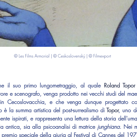
© Les Films Armorial | © Ceskoslovenský | © Filmexport
che il suo primo lungometraggio, al quale 
Roland Topor
ore e scenografo, venga prodotto nei vecchi studi del maes
in Cecoslovacchia, e che venga dunque progettato con d
to è la summa artistica del post-surrealismo di 
Topor
, uno de
ente ispirati, e rappresenta una lettura della storia dell'uma
ia antica, sia alla psicoanalisi di matrice 
junghiana
. Nei me
il premio speciale della giuria al Festival di Cannes del 19