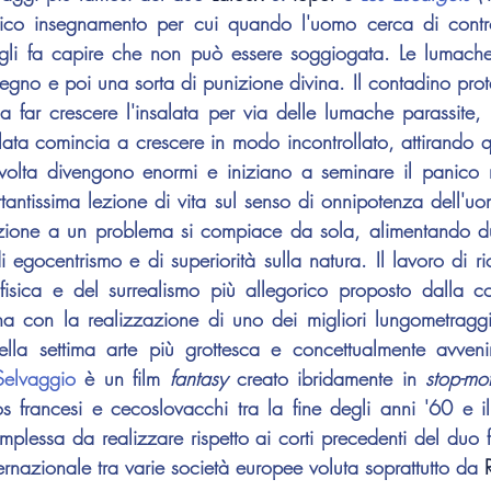
tico insegnamento per cui quando l'uomo cerca di control
li fa capire che non può essere soggiogata. Le lumache de
segno e poi una sorta di punizione divina. Il contadino prot
a far crescere l'insalata per via delle lumache parassite, 
alata comincia a crescere in modo incontrollato, attirando q
volta divengono enormi e iniziano a seminare il panico
rtantissima lezione di vita sul senso di onnipotenza dell'uo
zione a un problema si compiace da sola, alimentando d
i egocentrismo e di superiorità sulla natura. Il lavoro di ri
na con la realizzazione di uno dei migliori lungometraggi 
la settima arte più grottesca e concettualmente avvenir
Selvaggio
 è un film 
fantasy 
creato ibridamente in 
stop-mo
os francesi e cecoslovacchi tra la fine degli anni '60 e i
lessa da realizzare rispetto ai corti precedenti del duo fra
rnazionale tra varie società europee voluta soprattutto da 