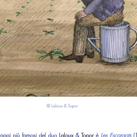
© Laloux & Topor
raggi più famosi del duo 
Laloux
 & 
Topor
 è 
Les Escargots
 (