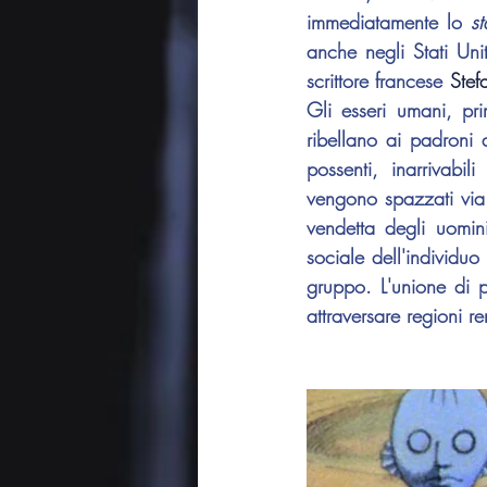
immediatamente lo 
st
anche negli Stati Un
scrittore francese 
Stef
Gli esseri umani, prim
ribellano ai padroni 
possenti, inarrivabil
vengono spazzati via d
vendetta degli uomini
sociale dell'individu
gruppo. L'unione di p
attraversare regioni r