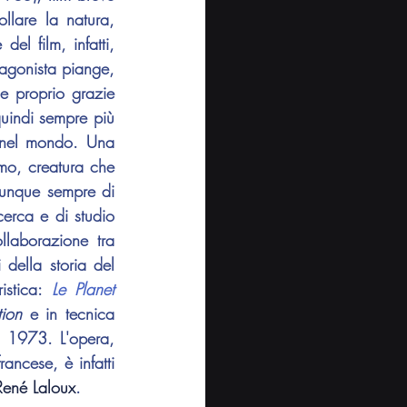
lare la natura, 
l film, infatti, 
agonista piange, 
e proprio grazie 
uindi sempre più 
 nel mondo. Una 
mo, creatura che 
unque sempre di 
cerca e di studio 
espressivo della patafisica e del surrealismo più allegorico proposto dalla collaborazione tra 
della storia del 
istica: 
Le Planet 
tion
 e in tecnica 
l 1973. L'opera, 
ncese, è infatti 
René Laloux
.