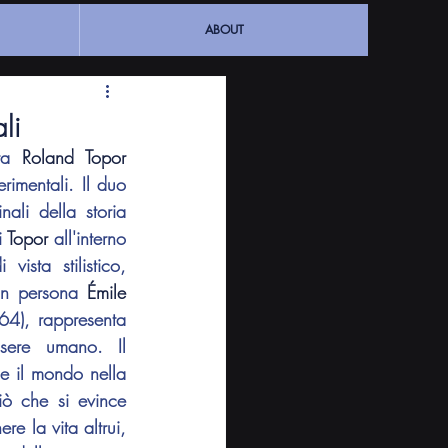
ABOUT
li
sta 
Roland Topor
imentali. Il duo 
ali della storia 
 
Topor
 all'interno 
sta stilistico, 
 in persona 
Émile 
64), rappresenta 
sere umano. Il 
 e il mondo nella 
ò che si evince 
e la vita altrui, 