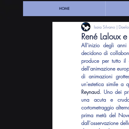
HOME
Isaia Silvano | Dael
René Laloux e 
All'inizio degli anni
decidono di collabora
produce per tutto il 
dell'animazione europe
di animazioni grotte
un'estetica simile a 
Reynaud
. Uno dei pr
una acuta e cruda l
cortometraggio alterna
prima metà del Novec
dall'osservazione dell