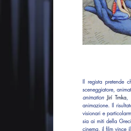
Il regista pretende 
sceneggiatore, animat
animation
Jirí Trnka
, 
animazione. Il risulta
visionari e particolarm
sia ai miti della Grec
cinema, il film vince 