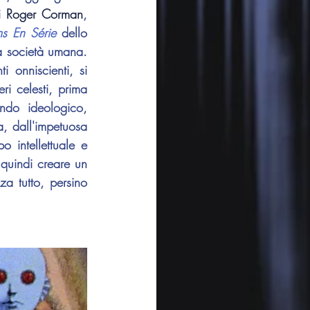
i 
Roger Corman
, 
s En Série
 dello 
a società umana. 
 onniscienti, si 
i celesti, prima 
ondo ideologico, 
a, dall'impetuosa 
 intellettuale e 
quindi creare un 
a tutto, persino 