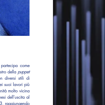
 partecipa come 
tro della 
puppet 
iversi stili di 
i suoi lavori più 
nità molto vicina 
si dell'uscita al 
73, raggiungendo 