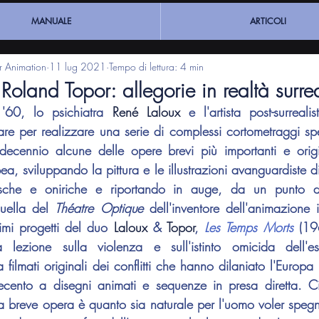
MANUALE
ARTICOLI
ar Animation
11 lug 2021
Tempo di lettura: 4 min
Roland Topor: allegorie in realtà surrea
 '60, lo psichiatra 
René Laloux
 e l'artista post-surreali
re per realizzare una serie di complessi cortometraggi sper
decennio alcune delle opere brevi più importanti e origin
a, sviluppando la pittura e le illustrazioni avanguardiste di
sche e oniriche e riportando in auge, da un punto di vi
quella del 
Théatre Optique
 dell'inventore dell'animazione
imi progetti del duo 
Laloux
 & 
Topor
, 
Les Temps Morts
 (19
ezione sulla violenza e sull'istinto omicida dell'es
 filmati originali dei conflitti che hanno dilaniato l'Europa
ento a disegni animati e sequenze in presa diretta. Ci
a breve opera è quanto sia naturale per l'uomo voler spegner