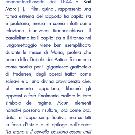
economico-filosofici del 1844
 di 
Karl 
Marx
 [
1
]. Il film, quindi, rappresenta una 
forma estrema del rapporto tra capitalista 
e proletario, messa in scena infatti come 
relazione biunivoca tiranno-schiavo. Il 
parallelismo tra il capitalista e il tiranno nel 
lungometraggio viene ben esemplificato 
durante le messe di Maria, profeta che 
narra della Babele dell'Antico Testamento 
come monito per il gigantesco grattacielo 
di Fredersen, degli operai trattati come 
schiavi e di una divina provvidenza che, 
al momento opportuno, libererà gli 
oppressi e farà finalmente crollare la torre 
simbolo del regime. Alcuni elementi 
narrativi possono risultare, ora come ora, 
datati e troppo semplificativi, uno su tutti 
la frase d'inizio e di epilogo dell'opera: 
"La mano e il cervello possono essere uniti 