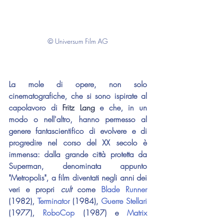
© Universum Film AG
La mole di opere, non solo 
cinematografiche, che si sono ispirate al 
capolavoro di 
Fritz Lang
 e che, in un 
modo o nell'altro, hanno permesso al 
genere fantascientifico di evolvere e di 
progredire nel corso del XX secolo è 
immensa: dalla grande città protetta da 
Superman, denominata appunto 
"Metropolis", a film diventati negli anni dei 
veri e propri 
cult 
come 
Blade Runner
(1982), 
Terminator
 (1984), 
Guerre Stellari
(1977), 
RoboCop
 (1987) e 
Matrix