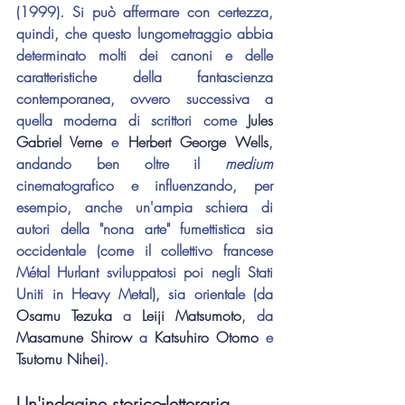
(1999). Si può affermare con certezza, 
quindi, che questo lungometraggio abbia 
determinato molti dei canoni e delle 
caratteristiche della fantascienza 
contemporanea, ovvero successiva a 
quella moderna di scrittori come 
Jules 
Gabriel Verne
 e 
Herbert George Wells
, 
andando ben oltre il 
medium
cinematografico e influenzando, per 
esempio, anche un'ampia schiera di 
autori della "nona arte" fumettistica sia 
occidentale (come il collettivo francese 
Métal Hurlant sviluppatosi poi negli Stati 
Uniti in Heavy Metal), sia orientale (da 
Osamu Tezuka
 a 
Leiji Matsumoto
, da 
Masamune Shirow
 a 
Katsuhiro Otomo
 e 
Tsutomu Nihei
).
Un'indagine storico-letteraria...