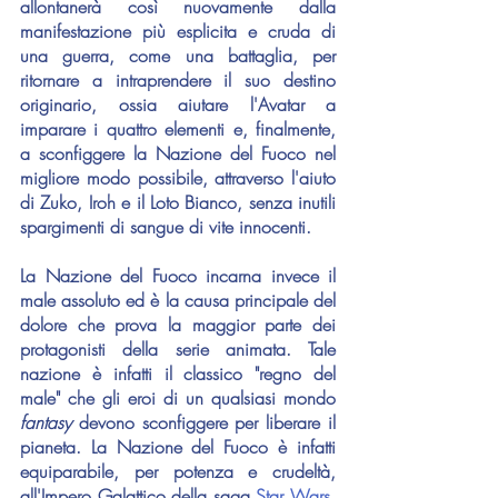
allontanerà così nuovamente dalla 
manifestazione più esplicita e cruda di 
una guerra, come una battaglia, per 
ritornare a intraprendere il suo destino 
originario, ossia aiutare l'Avatar a 
imparare i quattro elementi e, finalmente, 
a sconfiggere la Nazione del Fuoco nel 
migliore modo possibile, attraverso l'aiuto 
di Zuko, Iroh e il Loto Bianco, senza inutili 
spargimenti di sangue di vite innocenti.
La Nazione del Fuoco incarna invece il 
male assoluto ed è la causa principale del 
dolore che prova la maggior parte dei 
protagonisti della serie animata. Tale 
nazione è infatti il classico "regno del 
male" che gli eroi di un qualsiasi mondo 
fantasy 
devono sconfiggere per liberare il 
pianeta. La Nazione del Fuoco è infatti 
equiparabile, per potenza e crudeltà, 
all'Impero Galattico della saga 
Star Wars
. 