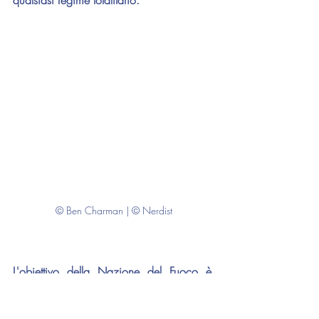
qualsiasi regime totalitario.
© Ben Charman | © Nerdist
L'obiettivo della Nazione del Fuoco è, 
infatti, quello di plasmare il singolo 
individuo sin dalla sua giovinezza per 
diventare un mero automa al completo 