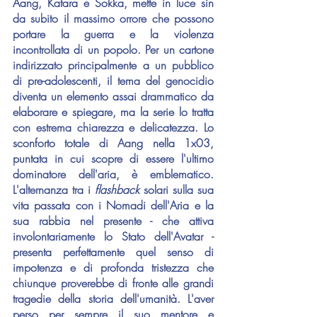
Aang, Katara e Sokka, mette in luce sin 
da subito il massimo orrore che possono 
portare la guerra e la violenza 
incontrollata di un popolo. Per un cartone 
indirizzato principalmente a un pubblico 
di pre-adolescenti, il tema del genocidio 
diventa un elemento assai drammatico da 
elaborare e spiegare, ma la serie lo tratta 
con estrema chiarezza e delicatezza. Lo 
sconforto totale di Aang nella 1x03, 
puntata in cui scopre di essere l'ultimo 
dominatore dell'aria, è emblematico. 
L'alternanza tra i 
flashback 
solari sulla sua 
vita passata con i Nomadi dell'Aria e la 
sua rabbia nel presente - che attiva 
involontariamente lo Stato dell'Avatar - 
presenta perfettamente quel senso di 
impotenza e di profonda tristezza che 
chiunque proverebbe di fronte alle grandi 
tragedie della storia dell'umanità. L'aver 
perso per sempre il suo mentore e 