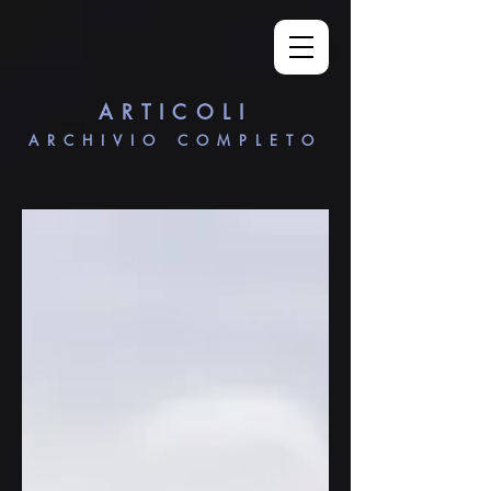
ARTICOLI
ARCHIVIO COMPLETO