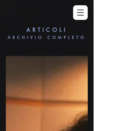
ARTICOLI
ARCHIVIO COMPLETO